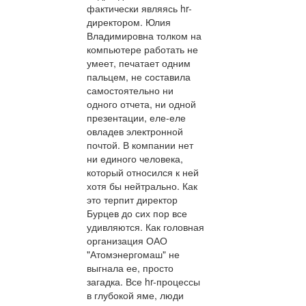
фактически являясь hr-
директором. Юлия
Владимировна толком на
компьютере работать не
умеет, печатает одним
пальцем, не составила
самостоятельно ни
одного отчета, ни одной
презентации, еле-еле
овладев электронной
почтой. В компании нет
ни единого человека,
который относился к ней
хотя бы нейтрально. Как
это терпит директор
Бурцев до сих пор все
удивляются. Как головная
организация ОАО
"Атомэнергомаш" не
выгнала ее, просто
загадка. Все hr-процессы
в глубокой яме, люди