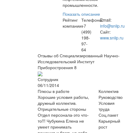
промышленности.
Показать описание
Рейтинг
Телефоны:
Email:
компании:
+7
info@sniip.ru
(499)
Сайт:
198-
www.sniip.ru
97-
64
Отзывы об Специализированный Научно-
Исследовательский Институт
Приборостроения
8
Сотрудник
06/11/2014
Плюсы в работе
Коллектив
Хорошие условия работы,
Руководство
дружный коллектив.
Условия
Отрицательные стороны
труда
Отдел персонала-это что-
Соц.пакет
то!!! Чубукина Елена не
Карьерный
умеет принимать
рост
решения и брать на себя