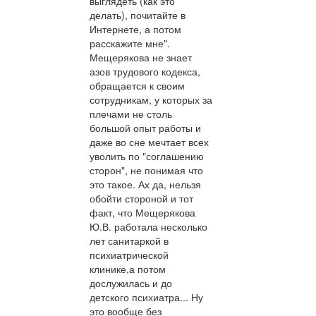
выглядеть (как это
делать), почитайте в
Интернете, а потом
расскажите мне".
Мещерякова не знает
азов трудового кодекса,
обращается к своим
сотрудникам, у которых за
плечами не столь
большой опыт работы и
даже во сне мечтает всех
уволить по "соглашению
сторон", не понимая что
это такое. Ах да, нельзя
обойти стороной и тот
факт, что Мещерякова
Ю.В. работала несколько
лет санитаркой в
психиатрической
клинике,а потом
дослужилась и до
детского психиатра... Ну
это вообще без