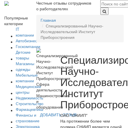
Честные отзывы сотрудников
о работодателях
Популярные
Главная
категории
Специализированный Научно-
IT
Исследовательский Институт
компании
Приборостроения
Автобизнес
Госкомпании
Детские
Специализир
товары
Магазины
Научно-
одежды
Мебельные
Исследовател
компании
Сфера
Медицинские
Институт
деятельности:
центры
Машиностроение
Недвижимость
Приборостро
и
Строительство
оборудование
Фармацевтика
ДОБАВИТЬ ОТЗЫВ
Финансы и
ОАО "СНИИП"
страхование
На протяжении более чем
Электроника
полвека СНИИП является одной