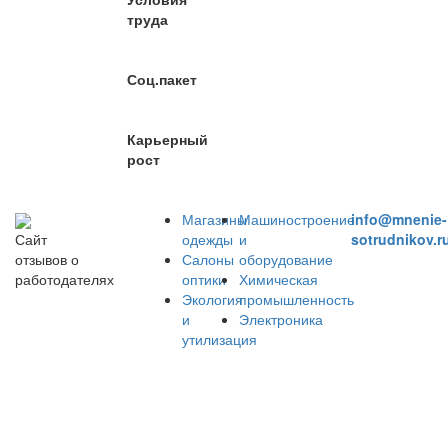
труда
Соц.пакет
Карьерный
рост
Магазины
Машиностроение
info@mnenie-
одежды
и
sotrudnikov.r
Сайт
Салоны
оборудование
отзывов о
оптики
Химическая
работодателях
Экология
промышленность
и
Электроника
утилизация