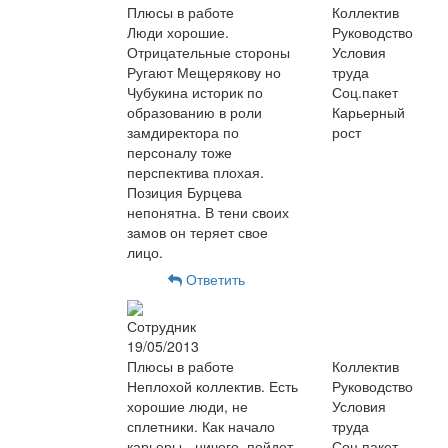
Плюсы в работе
Коллектив
Люди хорошие.
Руководство
Отрицательные стороны
Условия
Ругают Мещерякову но
труда
Чубукина историк по
Соц.пакет
образованию в роли
Карьерный
замдиректора по
рост
персоналу тоже
перспектива плохая.
Позиция Бурцева
непонятна. В тени своих
замов он теряет свое
лицо.
Ответить
Сотрудник
19/05/2013
Плюсы в работе
Коллектив
Неплохой коллектив. Есть
Руководство
хорошие люди, не
Условия
сплетники. Как начало
труда
карьеры - ничего, пойдет.
Соц.пакет