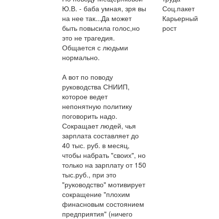
Ю.В. - баба умная, зря вы
Соц.пакет
на нее так...Да может
Карьерный
быть повысила голос,но
рост
это не трагедия.
Общается с людьми
нормально.
А вот по поводу
руководства СНИИП,
которое ведет
непонятную политику
поговорить надо.
Сокращает людей, чья
зарплата составляет до
40 тыс. руб. в месяц,
чтобы набрать "своих", но
только на зарплату от 150
тыс.руб., при это
"руководство" мотивирует
сокращение "плохим
финасновым состоянием
предприятия" (ничего