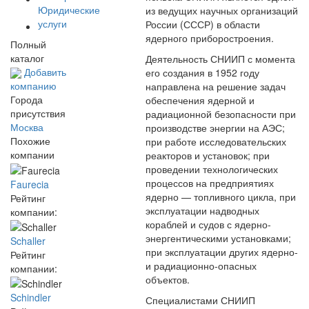
Юридические
из ведущих научных организаций
услуги
России (СССР) в области
ядерного приборостроения.
Полный
каталог
Деятельность СНИИП с момента
Добавить
его создания в 1952 году
компанию
направлена на решение задач
Города
обеспечения ядерной и
присутствия
радиационной безопасности при
Москва
производстве энергии на АЭС;
Похожие
при работе исследовательских
компании
реакторов и установок; при
проведении технологических
процессов на предприятиях
Faurecia
ядерно — топливного цикла, при
Рейтинг
эксплуатации надводных
компании:
кораблей и судов с ядерно-
энергентическими установками;
Schaller
при эксплуатации других ядерно-
Рейтинг
и радиационно-опасных
компании:
объектов.
Schindler
Специалистами СНИИП