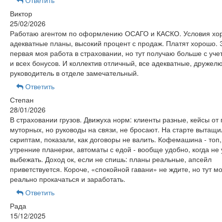
Ответить
Виктор
25/02/2026
Работаю агентом по оформлению ОСАГО и КАСКО. Условия хо
адекватные планы, высокий процент с продаж. Платят хорошо. 
первая моя работа в страховании, но тут получаю больше с уч
и всех бонусов. И коллектив отличный, все адекватные, дружел
руководитель в отделе замечательный.
Ответить
Степан
28/01/2026
В страховании грузов. Движуха норм: клиенты разные, кейсы от
муторных, но руководы на связи, не бросают. На старте вытащи
скриптам, показали, как договоры не валить. Кофемашина - топ,
утренние планерки, автоматы с едой - вообще удобно, когда не
выбежать. Доход ок, если не спишь: планы реальные, апсейл
приветствуется. Короче, «спокойной гавани» не ждите, но тут м
реально прокачаться и заработать.
Ответить
Рада
15/12/2025