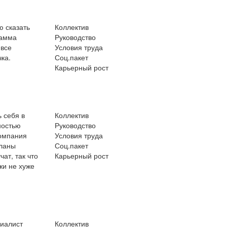
ю сказать
Коллектив
рамма
Руководство
 все
Условия труда
ка.
Соц.пакет
Карьерный рост
 себя в
Коллектив
ностью
Руководство
Компания
Условия труда
планы
Соц.пакет
ат, так что
Карьерный рост
жи не хуже
циалист
Коллектив