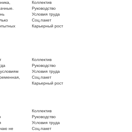
вника,
Коллектив
рачные.
Руководство
ень
Условия труда
лько
Соц.пакет
 опытных
Карьерный рост
т
Коллектив
гда
Руководство
 условиям
Условия труда
временная,
Соц.пакет
Карьерный рост
Коллектив
о
Руководство
я
Условия труда
учаю не
Соц.пакет