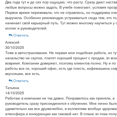
Два года тут и до сих пор ощущаю, что расту. Сразу дают наста
любые вопросы можно задать. В учебе помогают, условия проз
Первое время переживала, что не справлюсь, но поддержка оч
выручила. Особенно рекомендую устраиваться сюда тем, кто то
начинает свой карьерный путь. Тут можно многому научиться у
коллег и руководителей.
Ответить
Алексей
30/10/2025
Тоже в автостраховании. Не первая моя подобная работа, но ту
начальство не скупое, платят хороший процент с продаж, зп все
вовремя. Компании доверяют, поэтому клиентов полно. Ну и по
работы все ок, хороший офис, есть где поесть, кофемашина со
вкусняшки, все есть.
Ответить
Татьяна
14/10/2025
Работаю в компании не так давно. Понравилось как приняли, и
руководитель сразу присоединился к обучению. Мне лично был
удивительно как все дружелюбно, в коллективе вообще здорова
атмосфера и конкуренции как таковой нет. В плане зп пока пол