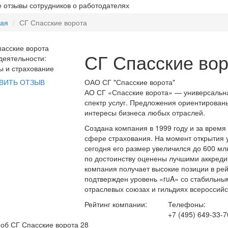
 отзывы сотрудников о работодателях
ная
СГ Спасские ворота
СГ Спасские вор
еятельности:
 и страхование
ОАО СГ "Спасские ворота"
ВИТЬ ОТЗЫВ
АО СГ «Спасские ворота» — универсальн
спектр услуг. Предложения ориентированы 
интересы бизнеса любых отраслей.
Создана компания в 1999 году и за время
сфере страхования. На момент открытия у
сегодня его размер увеличился до 600 м
по достоинству оценены лучшими аккреди
компания получает высокие позиции в рей
подтвержден уровень «ruA» со стабильным
отраслевых союзах и гильдиях всероссийс
Рейтинг компании:
Телефоны:
+7 (495) 649-33-7
об СГ Спасские ворота
28