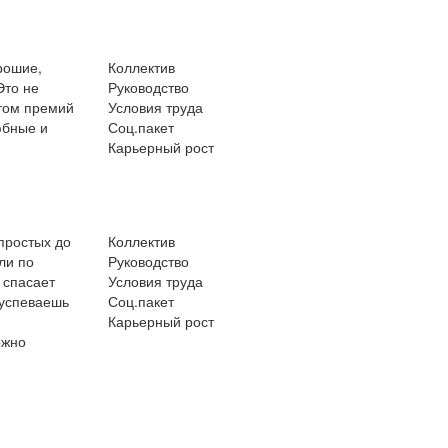
рошие,
Коллектив
Это не
Руководство
етом премий
Условия труда
юбные и
Соц.пакет
Карьерный рост
 простых до
Коллектив
ли по
Руководство
 спасает
Условия труда
 успеваешь
Соц.пакет
Карьерный рост
ожно