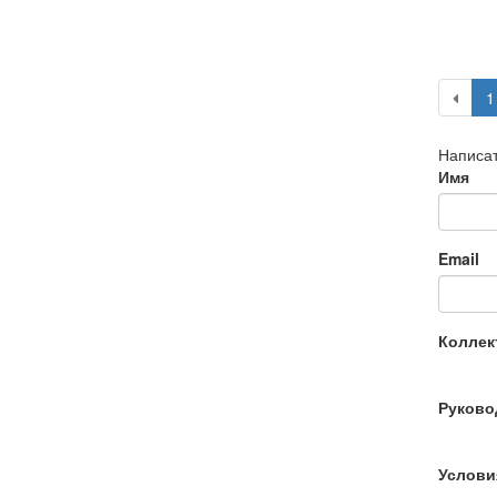
1
Написат
Имя
Email
Коллек
Руково
Услови