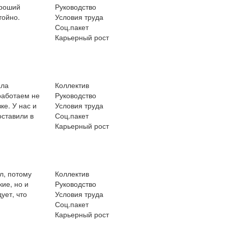
ороший
Руководство
тойно.
Условия труда
Соц.пакет
Карьерный рост
ала
Коллектив
работаем не
Руководство
ке. У нас и
Условия труда
оставили в
Соц.пакет
Карьерный рост
л, потому
Коллектив
ие, но и
Руководство
ует, что
Условия труда
Соц.пакет
Карьерный рост