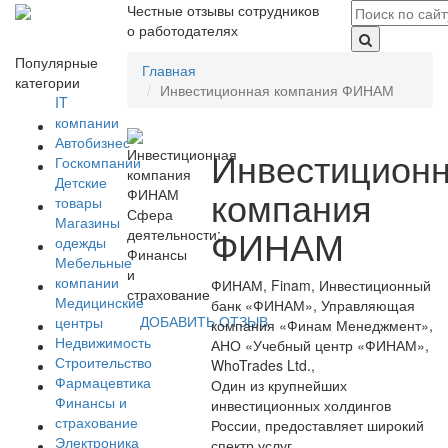
Честные отзывы сотрудников
о работодателях
Популярные
Главная
категории
Инвестиционная компания ФИНАМ
IT
компании
Автобизнес
Инвестицион
Госкомпании
Детские
компания
товары
Сфера
Магазины
ФИНАМ
деятельности:
одежды
Финансы
Мебельные
и
компании
ФИНАМ, Finam, Инвестиционный
страхование
Медицинские
банк «ФИНАМ», Управляющая
ДОБАВИТЬ ОТЗЫВ
центры
компания «Финам Менеджмент»,
Недвижимость
АНО «Учебный центр «ФИНАМ»,
Строительство
WhoTrades Ltd.,
Фармацевтика
Один из крупнейших
Финансы и
инвестиционных холдингов
страхование
России, предоставляет широкий
Электроника
спектр услуг.