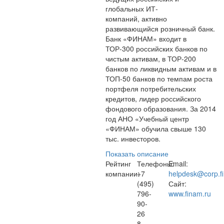
глобальных ИТ-
компаний, активно
развивающийся розничный банк.
Банк «ФИНАМ» входит в
ТОР-300 российских банков по
чистым активам, в ТОР-200
банков по ликвидным активам и в
ТОП-50 банков по темпам роста
портфеля потребительских
кредитов, лидер российского
фондового образования. За 2014
год АНО «Учебный центр
«ФИНАМ» обучила свыше 130
тыс. инвесторов.
Показать описание
Рейтинг
Телефоны:
Email:
компании:
+7
helpdesk@corp.f
(495)
Сайт:
796-
www.finam.ru
90-
26
8