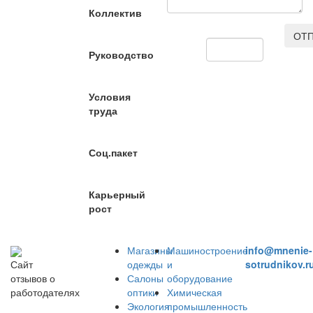
Коллектив
ОТП
Руководство
Условия
труда
Соц.пакет
Карьерный
рост
Магазины
Машиностроение
info@mnenie-
одежды
и
sotrudnikov.r
Сайт
Салоны
оборудование
отзывов о
оптики
Химическая
работодателях
Экология
промышленность