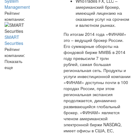
WhoTrades FX, LLC –
System
американский брокер,
Management
имеющий лицензию на
Рейтинг
оказание услуг на срочном
компании:
и валютном рынках.
По итогам 2014 года «ФИНАМ»
SMART
это – ведущий брокер России.
Securities
Его суммарные обороты на
Рейтинг
фондовой бирже ММВБ в 2014
компании:
году превысили 7 трлн
Показать
рублей, самая большая
еще
региональная сеть. Продукты и
услуги инвестиционной компании
«ФИНАМ» доступны почти в 100
городах России, при этом
региональная экспансия
продолжается, динамично
развивающийся глобальный
брокер. «ФИНАМ» является
членом американской
электронной биржи NASDAQ,
имеет офисы в США, ЕС,