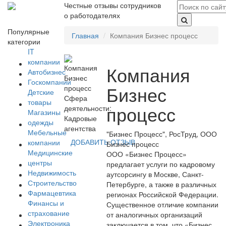
Честные отзывы сотрудников
о работодателях
Популярные
Главная
Компания Бизнес процесс
категории
IT
компании
Компания
Автобизнес
Госкомпании
Бизнес
Детские
Сфера
товары
процесс
деятельности:
Магазины
Кадровые
одежды
агентства
Мебельные
"Бизнес Процесс", РосТруд, ООО
ДОБАВИТЬ ОТЗЫВ
компании
Бизнес процесс
Медицинские
ООО «Бизнес Процесс»
центры
предлагает услуги по кадровому
Недвижимость
аутсорсингу в Москве, Санкт-
Строительство
Петербурге, а также в различных
Фармацевтика
регионах Российской Федерации.
Финансы и
Существенное отличие компании
страхование
от аналогичных организаций
Электроника
заключается в том, что «Бизнес