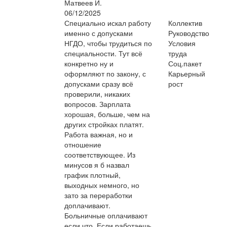
Матвеев И.
06/12/2025
Специально искал работу
Коллектив
именно с допусками
Руководство
НГДО, чтобы трудиться по
Условия
специальности. Тут всё
труда
конкретно ну и
Соц.пакет
оформляют по закону, с
Карьерный
допусками сразу всё
рост
проверили, никаких
вопросов. Зарплата
хорошая, больше, чем на
других стройках платят.
Работа важная, но и
отношение
соответствующее. Из
минусов я б назвал
график плотный,
выходных немного, но
зато за переработки
доплачивают.
Больничные оплачивают
если что. Если работаешь