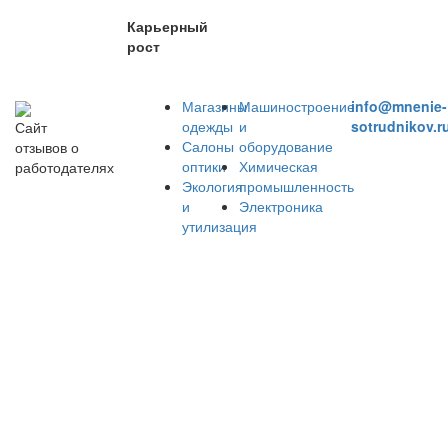
Карьерный
рост
Магазины
Машиностроение
info@mnenie-
одежды
и
sotrudnikov.r
Сайт
Салоны
оборудование
отзывов о
оптики
Химическая
работодателях
Экология
промышленность
и
Электроника
утилизация