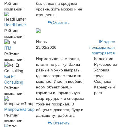
Рейтинг
было, все на среднем
компании:
уровне, жить можно и не
отощаешь
Ответить
HeadHunter
Рейтинг
компании:
Игорь
IP-адрес
23/02/2026
пользователя
ITM
повторяется
Рейтинг
Нормальная компания,
Коллектив
компании:
платят по рынку. Вахты
Руководство
разные можно выбрать,
Условия
где посевернее там и зп
труда
Kei Ei
мощнее. У меня вообще
Соц.пакет
Consulting
норм объект был, и
Карьерный
Рейтинг
кормили и нормальную
рост
компании:
квартиру дали и спецовка
тоже не позорная. В
ManpowerGroup
общем я доволен, буду и
Рейтинг
дальше тут работать
компании:
Ответить