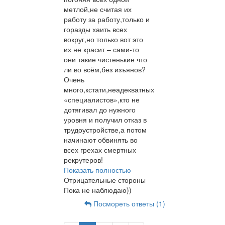
метлой,не считая их
работу за работу,только и
горазды хаить всех
вокруг,но только вот это
их не красит – сами-то
они такие чистенькие что
ли во всём,без изъянов?
Очень
много,кстати,неадекватных
«специалистов»,кто не
дотягивал до нужного
уровня и получил отказ в
трудоустройстве,а потом
начинают обвинять во
всех грехах смертных
рекрутеров!
Показать полностью
Отрицательные стороны
Пока не наблюдаю))
Посмореть ответы (1)