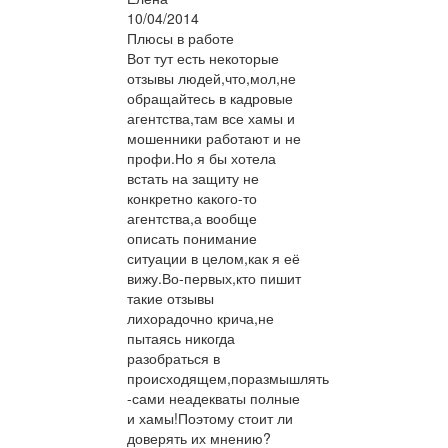
10/04/2014
Плюсы в работе
Вот тут есть некоторые
отзывы людей,что,мол,не
обращайтесь в кадровые
агентства,там все хамы и
мошенники работают и не
профи.Но я бы хотела
встать на защиту не
конкретно какого-то
агентства,а вообще
описать понимание
ситуации в целом,как я её
вижу.Во-первых,кто пишит
такие отзывы
лихорадочно крича,не
пытаясь никогда
разобраться в
происходящем,поразмышлять
-сами неадекваты полные
и хамы!Поэтому стоит ли
доверять их мнению?