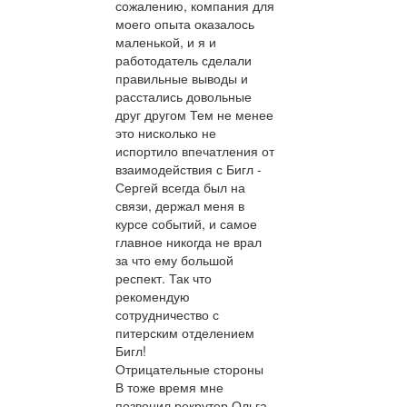
сожалению, компания для
моего опыта оказалось
маленькой, и я и
работодатель сделали
правильные выводы и
расстались довольные
друг другом Тем не менее
это нисколько не
испортило впечатления от
взаимодействия с Бигл -
Сергей всегда был на
связи, держал меня в
курсе событий, и самое
главное никогда не врал
за что ему большой
респект. Так что
рекомендую
сотрудничество с
питерским отделением
Бигл!
Отрицательные стороны
В тоже время мне
позвонил рекрутер Ольга