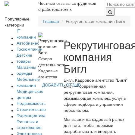
Честные отзывы сотрудников
о работодателях
Популярные
Главная
Рекрутинговая компания Бигл
категории
IT
компании
Рекрутингова
Автобизнес
Госкомпании
компания
Детские
Сфера
товары
Бигл
деятельности:
Магазины
Кадровые
одежды
агентства
Мебельные
Бигл, Кадровое агентство "Бигл"
ДОБАВИТЬ ОТЗЫВ
компании
Бигл — современная
Медицинские
рекрутинговая компания,
центры
оказывающая комплекс услуг в
Недвижимость
сфере подбора и управления
Строительство
персоналом.
Фармацевтика
Мы вышли на кадровый рынок
Финансы и
для того, чтобы первыми
страхование
разрабатывать и внедрять
Электроника