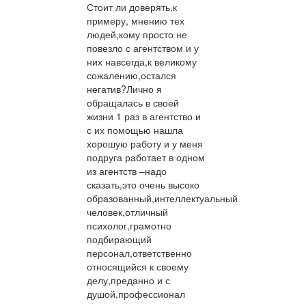
Стоит ли доверять,к
примеру, мнению тех
людей,кому просто не
повезло с агентством и у
них навсегда,к великому
сожалению,остался
негатив?Лично я
обращалась в своей
жизни 1 раз в агентство и
с их помощью нашла
хорошую работу и у меня
подруга работает в одном
из агентств –надо
сказать,это очень высоко
образованный,интеллектуальный
человек,отличный
психолог,грамотно
подбирающий
персонал,ответственно
относящийся к своему
делу,преданно и с
душой,профессионал