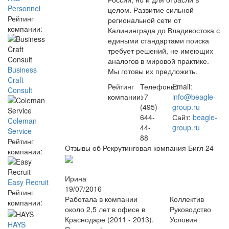
Personnel
целом. Развитие сильной
Рейтинг
региональной сети от
компании:
Калининграда до Владивостока с
едиными стандартами поиска
требует решений, не имеющих
аналогов в мировой практике.
Business
Мы готовы их предложить.
Craft
Рейтинг
Телефоны:
Email:
Consult
компании:
+7
info@beagle-
(495)
group.ru
644-
Сайт:
beagle-
Coleman
44-
group.ru
Service
88
Рейтинг
Отзывы об Рекрутинговая компания Бигл
24
компании:
Ирина
Easy Recruit
19/07/2016
Рейтинг
Работала в компании
Коллектив
компании:
около 2,5 лет в офисе в
Руководство
Краснодаре (2011 - 2013).
Условия
HAYS