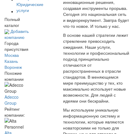
инновационные решения,
Юридические
создавая инструменты прорыва.
услуги
Сегодня это национальная сеть
Полный
и видеорекрутмент. Завтра будет
каталог
что-то новое. И только у нас.
Добавить
В основе нашей стратегии лежит
компанию
стремление превосходить
Города
ожидания. Наши услуги,
присутствия
технологии и профессиональный
Москва
подход принципиально
Казань
отличаются от
Воронеж
распространенных в отрасли
Похожие
стандартов. В меняющемся
компании
мире преимущество у тех, кто
максимально использует новые
возможности. Для людей с
Adecco
идеями они бескрайни.
Group
Рейтинг
Мы используем уникальную
компании:
информационную систему и
технологии, которые являются
новаторскими не только для
Alta
России, но и для отрасли в