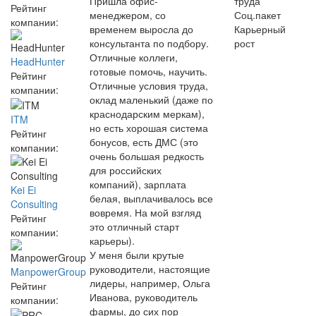
Пришла офис-
труда
Рейтинг
менеджером, со
Соц.пакет
компании:
временем выросла до
Карьерный
консультанта по подбору.
рост
Отличные коллеги,
HeadHunter
готовые помочь, научить.
Рейтинг
Отличные условия труда,
компании:
оклад маленький (даже по
краснодарским меркам),
ITM
но есть хорошая система
Рейтинг
бонусов, есть ДМС (это
компании:
очень большая редкость
для российских
компаний), зарплата
Kei Ei
белая, выплачивалось все
Consulting
вовремя. На мой взгляд
Рейтинг
это отличный старт
компании:
карьеры).
У меня были крутые
руководители, настоящие
ManpowerGroup
лидеры, например, Ольга
Рейтинг
Иванова, руководитель
компании:
фармы, до сих пор