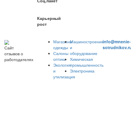
Соц.пакет
Карьерный
рост
Магазины
Машиностроение
info@mnenie-
одежды
и
sotrudnikov.r
Сайт
Салоны
оборудование
отзывов о
оптики
Химическая
работодателях
Экология
промышленность
и
Электроника
утилизация