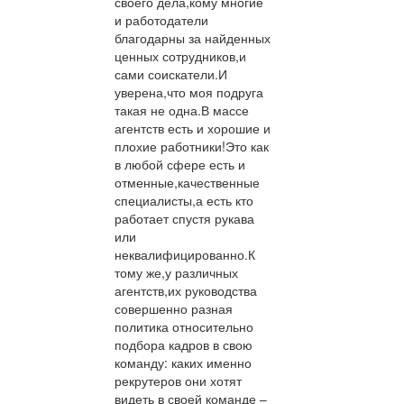
своего дела,кому многие
и работодатели
благодарны за найденных
ценных сотрудников,и
сами соискатели.И
уверена,что моя подруга
такая не одна.В массе
агентств есть и хорошие и
плохие работники!Это как
в любой сфере есть и
отменные,качественные
специалисты,а есть кто
работает спустя рукава
или
неквалифицированно.К
тому же,у различных
агентств,их руководства
совершенно разная
политика относительно
подбора кадров в свою
команду: каких именно
рекрутеров они хотят
видеть в своей команде –