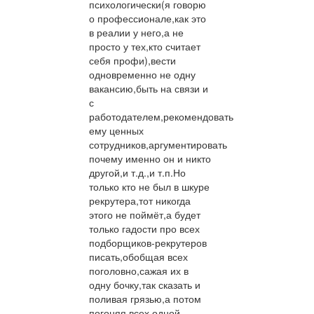
психологически(я говорю
о профессионале,как это
в реалии у него,а не
просто у тех,кто считает
себя профи),вести
одновременно не одну
вакансию,быть на связи и
с
работодателем,рекомендовать
ему ценных
сотрудников,аргументировать
почему именно он и никто
другой,и т.д.,и т.п.Но
только кто не был в шкуре
рекрутера,тот никогда
этого не поймёт,а будет
только гадости про всех
подборщиков-рекрутеров
писать,обобщая всех
поголовно,сажая их в
одну бочку,так сказать и
поливая грязью,а потом
погоняя всех одной