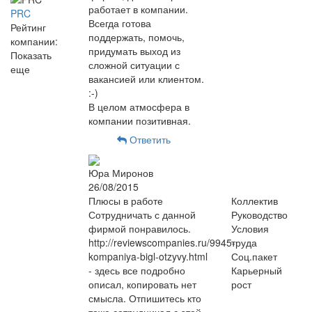
работает в компании.
PRC
Всегда готова
Рейтинг
поддержать, помочь,
компании:
придумать выход из
Показать
сложной ситуации с
еще
вакансией или клиентом.
:-)
В целом атмосфера в
компании позитивная.
Ответить
Юра Миронов
26/08/2015
Плюсы в работе
Коллектив
Сотрудничать с данной
Руководство
фирмой понравилось.
Условия
http://reviewscompanies.ru/9945-
труда
kompaniya-bigl-otzyvy.html
Соц.пакет
- здесь все подробно
Карьерный
описал, копировать нет
рост
смысла. Отпишитесь кто
тоже сотрудничал с этой