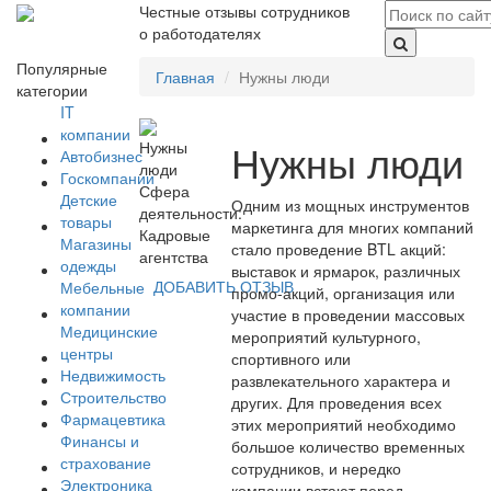
Честные отзывы сотрудников
о работодателях
Популярные
Главная
Нужны люди
категории
IT
компании
Нужны люди
Автобизнес
Госкомпании
Сфера
Детские
Одним из мощных инструментов
деятельности:
товары
маркетинга для многих компаний
Кадровые
Магазины
стало проведение BTL акций:
агентства
одежды
выставок и ярмарок, различных
ДОБАВИТЬ ОТЗЫВ
Мебельные
промо-акций, организация или
компании
участие в проведении массовых
Медицинские
мероприятий культурного,
центры
спортивного или
Недвижимость
развлекательного характера и
Строительство
других. Для проведения всех
Фармацевтика
этих мероприятий необходимо
Финансы и
большое количество временных
страхование
сотрудников, и нередко
Электроника
компании встают перед