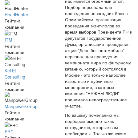
нас имеется огромный опыт.
Подбор персонала для
проведения новогодних ёлок в
HeadHunter
Олимпийском, организация
Рейтинг
проведения экзит-полов во
компании:
время выборов Президента РФ и
депутатов Государственной
ITM
Думы, организация проведения
Рейтинг
акции "День без автомобиля",
компании:
персонал для проведения
чемпионата мира по фигурному
катанию, который состоялся в
Kei Ei
Москве - это только наиболее
Consulting
известные и публичные
Рейтинг
мероприятия, в которых
компании:
компания "НУЖНЫ ЛЮДИ"
принимала непосредственное
участие.
ManpowerGroup
Рейтинг
По вашему пожеланию мы
компании:
подберем именно таких
сотрудников, которые вам
PRC
необходимы. Только женского
Рейтинг