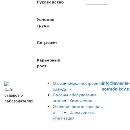
Руководство
Условия
труда
Соц.пакет
Карьерный
рост
Магазины
Машиностроение
info@mnenie-
одежды
и
sotrudnikov.r
Сайт
Салоны
оборудование
отзывов о
оптики
Химическая
работодателях
Экология
промышленность
и
Электроника
утилизация