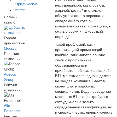
Юридические
неразрешимой, казалось бы,
услуги
задачей: где найти столько
обслуживающего персонала,
Полный
обладающего хотя бы
каталог
минимальной квалификацией, в
Добавить
сжатые сроки и на короткий
компанию
период?
Города
присутствия
Такой проблемой, как и
Москва
организацией промо-акций
Похожие
вообще, занимаются обычно
компании
люди с профильным
образованием или
приобретенной квалификацией
Adecco
BTL менеджеров, однако далеко
Group
не каждая компания имеет в
Рейтинг
своем штате подобных
компании:
специалистов. Ведь проведение
массовых BTL акций требует от
сотрудников не только
Alta
определенной квалификации, но
Personnel
и специфических личных качеств
Рейтинг