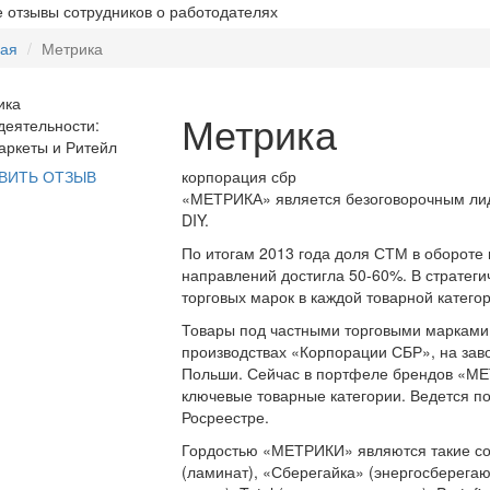
 отзывы сотрудников о работодателях
ная
Метрика
Метрика
еятельности:
ркеты и Ритейл
корпорация сбр
ВИТЬ ОТЗЫВ
«МЕТРИКА» является безоговорочным лид
DIY.
По итогам 2013 года доля СТМ в обороте
направлений достигла 50-60%. В стратег
торговых марок в каждой товарной катего
Товары под частными торговыми марками
производствах «Корпорации СБР», на заво
Польши. Сейчас в портфеле брендов «МЕ
ключевые товарные категории. Ведется п
Росреестре.
Гордостью «МЕТРИКИ» являются такие собс
(ламинат), «Сберегайка» (энергосберега