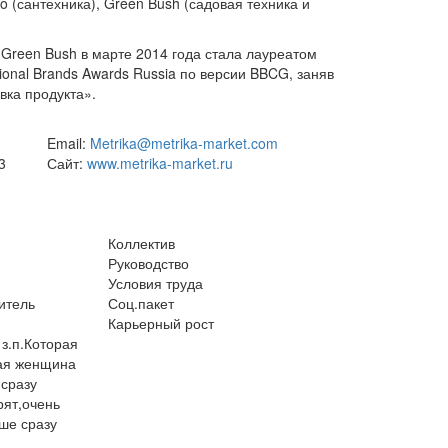
ino (сантехника), Green Bush (садовая техника и
reen Bush в марте 2014 года стала лауреатом
ional Brands Awards Russia по версии BBCG, заняв
вка продукта».
Email:
Metrika@metrika-market.com
3
Сайт:
www.metrika-market.ru
Коллектив
Руководство
Условия труда
итель
Соц.пакет
Карьерный рост
 з.п.Которая
ная женщина
 сразу
рят,очень
ше сразу