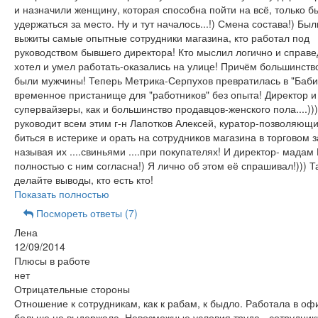
и назначили женщину, которая способна пойти на всё, только б
удержаться за место. Ну и тут началось...!) Смена состава!) Бы
выжиты самые опытные сотрудники магазина, кто работал под
руководством бывшего директора! Кто мыслил логично и справе
хотел и умел работать-оказались на улице! Причём большинство
были мужчины! Теперь Метрика-Серпухов превратилась в "Баби
временное пристанище для "работников" без опыта! Директор и
супервайзеры, как и большинство продавцов-женского пола....)))
руководит всем этим г-н Лапотков Алексей, куратор-позволяющ
биться в истерике и орать на сотрудников магазина в торговом з
называя их ....свиньями ....при покупателях! И директор- мадам
полностью с ним согласна!) Я лично об этом её спрашивал!))) Т
делайте выводы, кто есть кто!
Показать полностью
Посмореть ответы (7)
Лена
12/09/2014
Плюсы в работе
нет
Отрицательные стороны
Отношение к сотрудникам, как к рабам, к быдло. Работала в офи
больше не выдержала. Невозможные условия труда - сотрудники