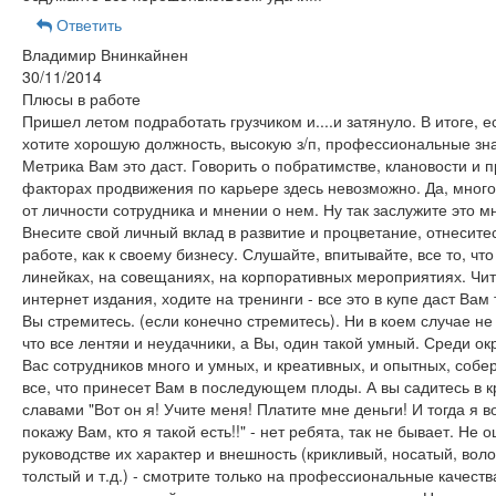
Ответить
Владимир Внинкайнен
30/11/2014
Плюсы в работе
Пришел летом подработать грузчиком и....и затянуло. В итоге, 
хотите хорошую должность, высокую з/п, профессиональные зна
Метрика Вам это даст. Говорить о побратимстве, клановости и 
факторах продвижения по карьере здесь невозможно. Да, много
от личности сотрудника и мнении о нем. Ну так заслужите это м
Внесите свой личный вклад в развитие и процветание, отнеситес
работе, как к своему бизнесу. Слушайте, впитывайте, все то, что
линейках, на совещаниях, на корпоративных мероприятиях. Чит
интернет издания, ходите на тренинги - все это в купе даст Вам 
Вы стремитесь. (если конечно стремитесь). Ни в коем случае не
что все лентяи и неудачники, а Вы, один такой умный. Среди 
Вас сотрудников много и умных, и креативных, и опытных, собер
все, что принесет Вам в последующем плоды. А вы садитесь в к
славами "Вот он я! Учите меня! Платите мне деньги! И тогда я 
покажу Вам, кто я такой есть!!" - нет ребята, так не бывает. Не 
руководстве их характер и внешность (крикливый, носатый, вол
толстый и т.д.) - смотрите только на профессиональные качеств