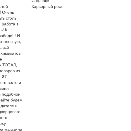
Соц.пакет
этой
Карьерный рост
! Очень
ть столь
 работа в
ь! К
ободе!!! И
есполезную,
ь всё
 химикатов,
е
у ТОТАЛ,
товаров из
П-87
 его волю и
 меня
в подобной
вайте будем
дателе и
дворцового
рого
рху
ра магазина