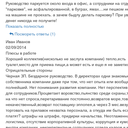
Руководство паркуется около входа в офис, а сотрудники на от
"парковке", не асфальтированной, в буграх, ямах....ни пешком н
на машине не проехать. а зачем быдлу делать парковку? При у
денег никогда не получите!
Показать полностью
Посмореть ответы (1)
Иван Иванов
02/09/2014
Плюсы в работе
Хороший коллектив(нисколько не заслуга компании) тепло,есть
туалет,место для приема пищи,а может есть и еще-я не замети
Отрицательные стороны
Черная ЗП. Бездарное руководство. В директорах одни знакомы
собственника компании даже при том, что нет опыта или вообщ
полнейший. Нет понимания развития компании. Нет перспектив
для сотрудников.Процветает воровство,пьянство среди охраны,
на что нет спроса,перетаривание постоянно,возвратов море,то
некачественный,возврат поставщику-эппопея,а через 3 мес.везу
торговать на прилавок нехватка персонала, а откуда им быть ес
платят? штрафы на штрафе, придирки начальства. Неотлаженн
логистика, отсутствие корпоративной культуры, коррупция и кум
внутри компании, некомпетентные сотрудники отдела кадров и 