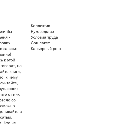
Коллектив
если Вы
Руководство
ния -
Условия труда
прочих
Соц.пакет
е зависит
Карьерный рост
нение!
ь к этой
 говорят, на
айте книги,
то, к чему
 считайте,
окружающих
ите от них
ресло со
возможно
оценивайте в
осатый,
а, Что не