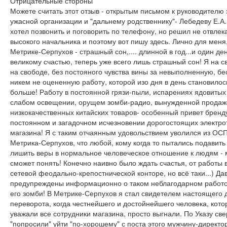
Отрицательные стороны
Можете считать этот отзыв - открытым письмом к руководителю 
ужасной организации и "дальнему родственнику"- Лебедеву Е.А.
хотел позвонить и поговорить по телефону, но решил не отвлека
высокого начальника и поэтому вот пишу здесь. Лично для меня,
Метрике-Серпухов - страшный сон,.... длинной в год...и один ден
великому счастью, теперь уже всего лишь страшный сон! Я на св
на свободе, без постояного чувства вины за невыполненную, б
никем не оцененную работу, которой изо дня в день становилос
больше! Работу в постоянной грязи-пыли, испарениях ядовитых
слабом освещении, орущем зомби-радио, вынужденной продаж
низкокачественных китайских товаров- особенный привет бренд
постоянном и загадочном исчезновении дорогостоящих электро
магазина! Я с таким отчаянным удовольствием уволился из ОС
Метрика-Серпухов, что любой, кому когда то пытались подавить
лишить веры в нормальное человеческое отношение к людям -
сможет понять! Конечно наивно было ждать счастья, от работы 
сетевой феодально-крепостнической конторе, но всё таки...) Да
предупреждены информационно о таком неблагодарном работо
его зомби! В Метрике-Серпухов я стал свидетелем настоящего 
переворота, когда честнейшего и достойнейшего человека, кото
уважали все сотрудники магазина, просто выгнали. По Указу све
"попросили" уйти "по-хорошему" с поста этого мужчину-директо