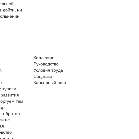
дельной
е дойти, ни
вольнении
Коллектив
Руководство
л.
Условия труда
Соц.пакет
е
Карьерный рост
е тупизм
 развития
торгуем тем
вар
т обратно-
ли не
ая
овство
многое,