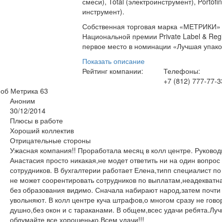
смеси), Total (электроинструмент), Portof
инструмент).
Собственная торговая марка «МЕТРИКИ» G
Национальной премии Private Label & Reg
первое место в номинации «Лучшая упако
Показать описание
Рейтинг компании:
Телефоны:
+7 (812) 777-77-3
 об Метрика
63
Аноним
30/12/2014
Плюсы в работе
Хороший коллектив
Отрицательные стороны
Ужасная компания!! Проработала месяц в колл центре. Руковод
Анастасия просто никакая,не модет ответить ни на один вопрос
сотрудников. В бухгалтерии работает Елена,типп специалист по
не может соорентировать сотрудников по выплатам,неадекват
без образования видимо. Сначала набирают народ,затем почти
увольняют. В колл центре куча штрафов,о многом сразу не гово
душно,без окон и с тараканами. В общем,всес удачи ребята.Луч
обдумайте все хорошенько.Всем удачи!!!