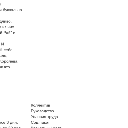
ы
ли буквально
дливо,
 из них
й Рай" и
 И
ий себе
але,
 Королёва
ак что
Коллектив
Руководство
Условия труда
се 3 дня,
Соц.пакет
 по 30 чел
Карьерный рост