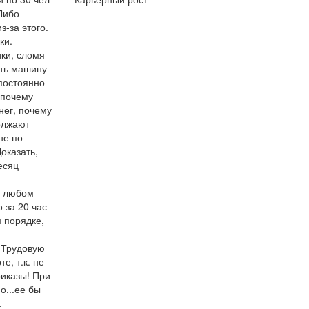
Либо
з-за этого.
ки.
ки, сломя
ать машину
 постоянно
 почему
нег, почему
олжают
не по
Доказать,
есяц
в любом
 за 20 час -
 порядке,
в Трудовую
е, т.к. не
риказы! При
о...ее бы
.