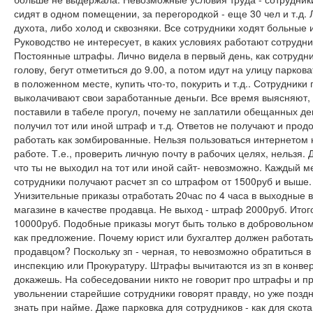
сидят в одном помещении, за перегородкой - еще 30 чел и т.д. 
духота, либо холод и сквозняки. Все сотрудники ходят больные и
Руководство не интересует, в каких условиях работают сотрудни
Постоянные штрафы. Лично видела в первый день, как сотрудни
голову, бегут отметиться до 9.00, а потом идут на улицу парков
в положенном месте, купить что-то, покурить и т.д.. Сотрудники
выколачивают свои заработанные деньги. Все время выясняют,
поставили в табеле прогул, почему не заплатили обещанных де
получил тот или иной штраф и т.д. Ответов не получают и прод
работать как зомбированные. Нельзя пользоваться интернетом 
работе. Т.е., проверить личную почту в рабочих целях, нельзя. 
что ты не выходил на тот или иной сайт- невозможно. Каждый м
сотрудники получают расчет зп со штрафом от 1500руб и выше.
Унизительные приказы отработать 20час по 4 часа в выходные 
магазине в качестве продавца. Не выход - штраф 2000руб. Итого
10000руб. Подобные приказы могут быть только в добровольном
как предложение. Почему юрист или бухгалтер должен работать
продавцом? Поскольку зп - черная, то невозможно обратиться 
инспекцию или Прокуратуру. Штрафы вычитаются из зп в конверт
докажешь. На собеседовании никто не говорит про штрафы и п
увольнении старейшие сотрудники говорят правду, но уже поздн
знать при найме. Даже парковка для сотрудников - как для скота