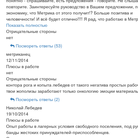
понятно - спрашивайте, есть предложения - говорите. Не слыша
повторите. Заинтересуйте руководство в Вашем предложении, 
экономику, что Метрика от этого получит!? Больше позитива и
человечности! И всё будет отлично!!!! Я рад, что работаю в Метр
Показать полностью
Отрицательные стороны
нет
Посмореть ответы (53)
метриканец
12/11/2014
Плюсы в работе
нет
Отрицательные стороны
контора рога и копыта лебедев от такого негатива простых рабо
твои жополизы заработают только онкологию эмоции материал
Посмореть ответы (2)
Николай Лебедев
19/10/2014
Плюсы в работе
Опыт работы в лагерных условия свободного поселения, под р
банды жестоких принуждателей-приспособленцев.