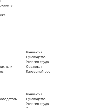
т -
покажите
ике!!
Коллектив
Руководство
Условия труда
чих ты и
Соц.пакет
ьны
Карьерный рост
Коллектив
уководством
Руководство
Условия труда