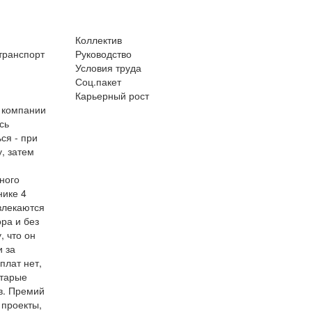
Коллектив
транспорт
Руководство
Условия труда
Соц.пакет
Карьерный рост
 компании
сь
ся - при
, затем
ного
нике 4
влекаются
ра и без
, что он
и за
плат нет,
старые
в. Премий
 проекты,