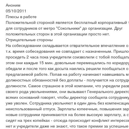
Аноним
05/10/2011
Плюсы в работе
Положительной стороной является бесплатный корпоративный 
для сотрудников от метро "Сокольники" до организации. Друг
положительных сторон в этой организации просто нет.
Отрицательные стороны
На собеседовании складывается отвратительное впечатление о
т.к. время собеседования не совпадает с назначенным. Пришло
просидеть 2 часа пока учредители соизволили с тобой пообщать
этом они каждые 15 мин. довольные перемещались по коридору
обедали и после того как досыта наелись решили пообщаться о
предлагаемой работе. Попав на работу начинают навешивать м
должностных обязанностей без доплаты - получается на сотруд
должности. Самое страшное в этой компании, что учредили раз
своего рода увольнениями, они вызывают Генерального директо
всяких оснований говорят, чтобы директор сообщила сотруднику
уже уволен. Сотрудника увольняют в один день без компенсаци
неиспользованный отпуск. Зарплаты копеечные, повышения зар
новые сотрудники принимаются на более высокую зарплату, а 
сидят на трех копейках - отсюда происходит конфликт интересо
нет и учредители даже не знают, что такое премии за успешные