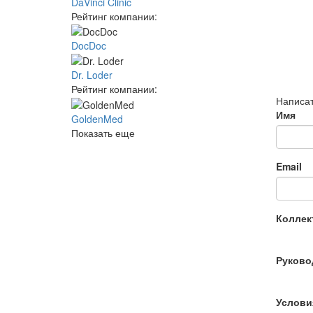
DaVinci Clinic
Рейтинг компании:
DocDoc
Dr. Loder
Рейтинг компании:
Написат
Имя
GoldenMed
Показать еще
Email
Коллек
Руково
Услови