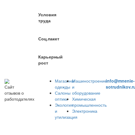
Условия
труда
Соц.пакет
Карьерный
рост
Магазины
Машиностроение
info@mnenie-
одежды
и
sotrudnikov.r
Сайт
Салоны
оборудование
отзывов о
оптики
Химическая
работодателях
Экология
промышленность
и
Электроника
утилизация