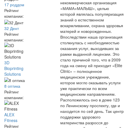
некоммерческая организация
17 роддом
«МАМА+МАЛЫШ», целью
Рейтинг
которой являлась популяризация
компании:
знаний о естественном
вскармливании, охрана здоровья
32 Дент
матерей и новорожденных.
Рейтинг
Впоследствии наша организация
компании:
столкнулась с необходимостью
оказания услуг, выходивших за
рамки выданной лицензии. Это
стало причиной того, что в 2009
3D
года на смену ей приходит «Elite
Bioprinting
Clinic» – полноценное
Solutions
медицинское учреждение,
которое могло оказывать услуги
8 оптика
уже практически по всем
Рейтинг
медицинским направлениям.
компании:
Расположилось оно в доме 123
по Ленинскому проспекту, где и
находится по сей день. Так центр
ALEX
поддержки здорового
Fitness
материнства разросся до
Рейтинг