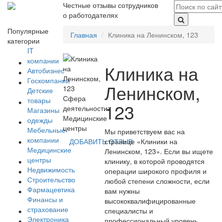
Честные отзывы сотрудников
о работодателях
Популярные
Главная
Клиника на Ленинском, 123
категории
IT
компании
Клиника на
Автобизнес
Госкомпании
Ленинском,
Детские
Сфера
товары
123
деятельности:
Магазины
Медицинские
одежды
центры
Мебельные
Мы приветствуем вас на
компании
ДОБАВИТЬ ОТЗЫВ
странице «Клиники на
Медицинские
Ленинском, 123». Если вы ищете
центры
клинику, в которой проводятся
Недвижимость
операции широкого профиля и
Строительство
любой степени сложности, если
Фармацевтика
вам нужны
Финансы и
высококвалифицированные
страхование
специалисты и
Электроника
профессиональный уровень