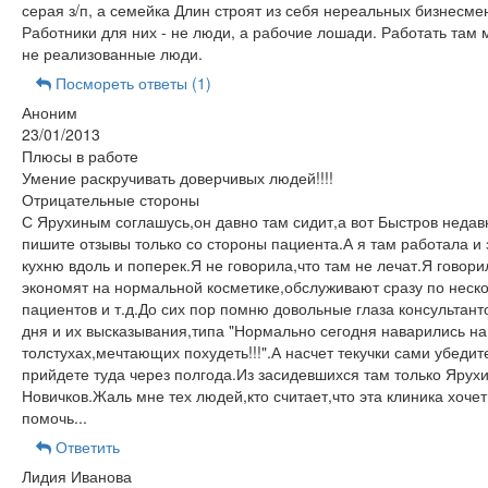
серая з/п, а семейка Длин строят из себя нереальных бизнесме
Работники для них - не люди, а рабочие лошади. Работать там м
не реализованные люди.
Посмореть ответы (1)
Аноним
23/01/2013
Плюсы в работе
Умение раскручивать доверчивых людей!!!!
Отрицательные стороны
С Ярухиным соглашусь,он давно там сидит,а вот Быстров недав
пишите отзывы только со стороны пациента.А я там работала и 
кухню вдоль и поперек.Я не говорила,что там не лечат.Я говори
экономят на нормальной косметике,обслуживают сразу по неск
пациентов и т.д.До сих пор помню довольные глаза консультант
дня и их высказывания,типа "Нормально сегодня наварились на
толстухах,мечтающих похудеть!!!".А насчет текучки сами убедит
прийдете туда через полгода.Из засидевшихся там только Ярухи
Новичков.Жаль мне тех людей,кто считает,что эта клиника хочет
помочь...
Ответить
Лидия Иванова