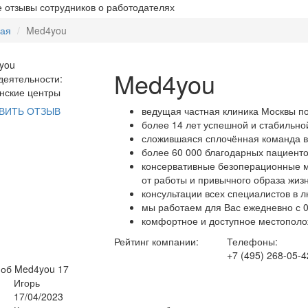
 отзывы сотрудников о работодателях
ная
Med4you
Med4you
еятельности:
нские центры
ведущая частная клиника Москвы по
ВИТЬ ОТЗЫВ
более 14 лет успешной и стабильно
сложившаяся сплочённая команда 
более 60 000 благодарных пациенто
консервативные безоперационные м
от работы и привычного образа жизн
консультации всех специалистов в 
мы работаем для Вас ежедневно с 0
комфортное и доступное местополо
Рейтинг компании:
Телефоны:
+7 (495) 268-05-4
 об Med4you
17
Игорь
17/04/2023