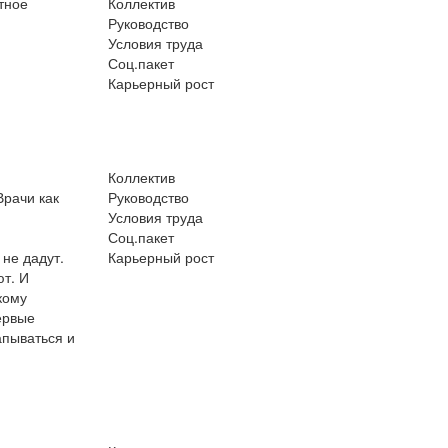
тное
Коллектив
Руководство
Условия труда
Соц.пакет
Карьерный рост
Коллектив
Врачи как
Руководство
Условия труда
Соц.пакет
не дадут.
Карьерный рост
ют. И
кому
ервые
апываться и