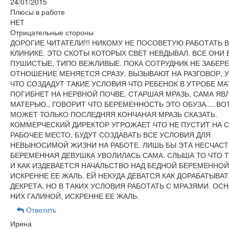
24/01/2015
Плюсы в работе
НЕТ
Отрицательные стороны
ДОРОГИЕ ЧИТАТЕЛИ!!! НИКОМУ НЕ ПОСОВЕТУЮ РАБОТАТЬ В
КЛИНИКЕ. ЭТО СКОТЫ КОТОРЫХ СВЕТ НЕВДЫВАЛ. ВСЕ ОНИ 
ПУШИСТЫЕ, ТИПО ВЕЖЛИВЫЕ. ПОКА СОТРУДНИК НЕ ЗАБЕР
ОТНОШЕНИЕ МЕНЯЕТСЯ СРАЗУ. ВЫЗЫВАЮТ НА РАЗГОВОР,
ЧТО СОЗДАДУТ ТАКИЕ УСЛОВИЯ ЧТО РЕБЕНОК В УТРОБЕ МА
ПОГИБНЕТ НА НЕРВНОЙ ПОЧВЕ. СТАРШАЯ МРАЗЬ, САМА ЯВ
МАТЕРЬЮ., ГОВОРИТ ЧТО БЕРЕМЕННОСТЬ ЭТО ОБУЗА.....ВО
МОЖЕТ ТОЛЬКО ПОСЛЕДНЯЯ КОНЧАНАЯ МРАЗЬ СКАЗАТЬ.
КОММЕРЧЕСКИЙ ДИРЕКТОР УГРОЖАЕТ ЧТО НЕ ПУСТИТ НА 
РАБОЧЕЕ МЕСТО, БУДУТ СОЗДАВАТЬ ВСЕ УСЛОВИЯ ДЛЯ
НЕВЫНОСИМОЙ ЖИЗНИ НА РАБОТЕ. ЛИШЬ БЫ ЭТА НЕСЧАС
БЕРЕМЕННАЯ ДЕВУШКА УВОЛИЛАСЬ САМА. СЛЫША ТО ЧТО 
И КАК ИЗДЕВАЕТСЯ НАЧАЛЬСТВО НАД БЕДНОЙ БЕРЕМЕННОЙ
ИСКРЕННЕ ЕЕ ЖАЛЬ. ЕЙ НЕКУДА ДЕВАТСЯ КАК ДОРАБАТЫВАТ
ДЕКРЕТА. НО В ТАКИХ УСЛОВИЯ РАБОТАТЬ С МРАЗЯМИ. ОС
НИХ ГАЛИНОЙ, ИСКРЕННЕ ЕЕ ЖАЛЬ.
Ответить
Ирина