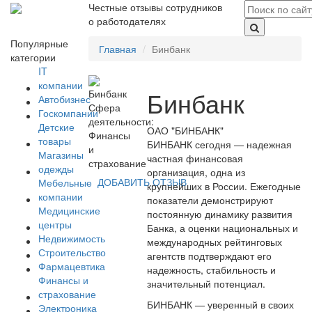
Честные отзывы сотрудников
о работодателях
Популярные
Главная
Бинбанк
категории
IT
компании
Бинбанк
Автобизнес
Сфера
Госкомпании
деятельности:
Детские
ОАО "БИНБАНК"
Финансы
товары
БИНБАНК сегодня — надежная
и
Магазины
частная финансовая
страхование
одежды
организация, одна из
ДОБАВИТЬ ОТЗЫВ
Мебельные
крупнейших в России. Ежегодные
компании
показатели демонстрируют
Медицинские
постоянную динамику развития
центры
Банка, а оценки национальных и
Недвижимость
международных рейтинговых
Строительство
агентств подтверждают его
Фармацевтика
надежность, стабильность и
Финансы и
значительный потенциал.
страхование
БИНБАНК — уверенный в своих
Электроника