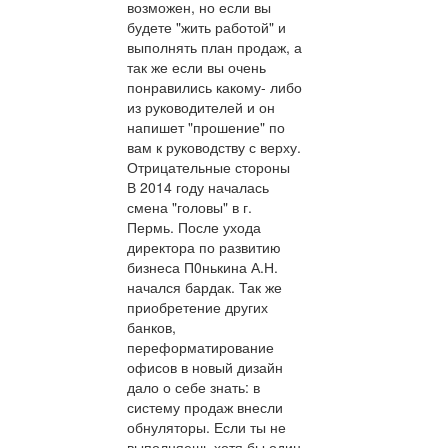
возможен, но если вы
будете "жить работой" и
выполнять план продаж, а
так же если вы очень
понравились какому- либо
из руководителей и он
напишет "прошение" по
вам к руководству с верху.
Отрицательные стороны
В 2014 году началась
смена "головы" в г.
Пермь. После ухода
директора по развитию
бизнеса П0нькина А.Н.
начался бардак. Так же
приобретение других
банков,
переформатирование
офисов в новый дизайн
дало о себе знать: в
систему продаж внесли
обнуляторы. Если ты не
выполняешь хотя бы один