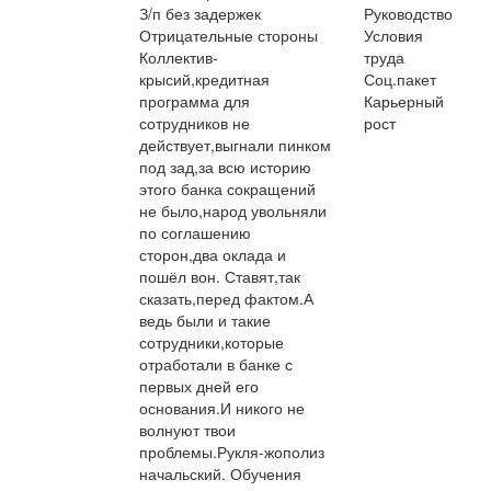
З/п без задержек
Руководство
Отрицательные стороны
Условия
Коллектив-
труда
крысий,кредитная
Соц.пакет
программа для
Карьерный
сотрудников не
рост
действует,выгнали пинком
под зад,за всю историю
этого банка сокращений
не было,народ увольняли
по соглашению
сторон,два оклада и
пошёл вон. Ставят,так
сказать,перед фактом.А
ведь были и такие
сотрудники,которые
отработали в банке с
первых дней его
основания.И никого не
волнуют твои
проблемы.Рукля-жополиз
начальский. Обучения