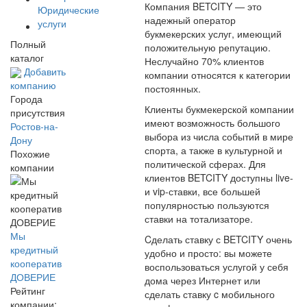
Компания BETCITY — это
Юридические
надежный оператор
услуги
букмекерских услуг, имеющий
Полный
положительную репутацию.
каталог
Неслучайно 70% клиентов
Добавить
компании относятся к категории
компанию
постоянных.
Города
Клиенты букмекерской компании
присутствия
имеют возможность большого
Ростов-на-
выбора из числа событий в мире
Дону
спорта, а также в культурной и
Похожие
политической сферах. Для
компании
клиентов BETCITY доступны live-
и vip-ставки, все большей
популярностью пользуются
ставки на тотализаторе.
Мы
Cделать ставку с BETCITY очень
кредитный
удобно и просто: вы можете
кооператив
воспользоваться услугой у себя
ДОВЕРИЕ
дома через Интернет или
Рейтинг
сделать ставку c мобильного
компании: