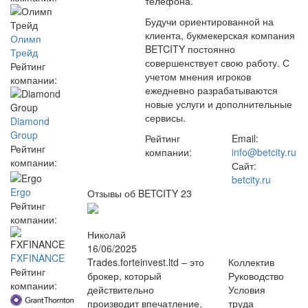
телефона.
Будучи ориентированной на
клиента, букмекерская компания
Олимп
BETCITY постоянно
Трейд
совершенствует свою работу. С
Рейтинг
учетом мнения игроков
компании:
ежедневно разрабатываются
новые услуги и дополнительные
сервисы.
Diamond
Group
Рейтинг
Email:
Рейтинг
компании:
info@betcity.ru
компании:
Сайт:
betcity.ru
Ergo
Отзывы об BETCITY
23
Рейтинг
компании:
Николай
16/06/2025
FXFINANCE
Trades.forteinvest.ltd – это
Коллектив
Рейтинг
брокер, который
Руководство
компании:
действительно
Условия
производит впечатление.
труда