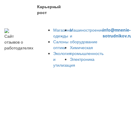
Карьерный
рост
Магазины
Машиностроение
info@mnenie-
одежды
и
sotrudnikov.r
Сайт
Салоны
оборудование
отзывов о
оптики
Химическая
работодателях
Экология
промышленность
и
Электроника
утилизация