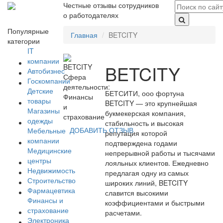
Честные отзывы сотрудников
о работодателях
Популярные
Главная
BETCITY
категории
IT
компании
BETCITY
Автобизнес
Сфера
Госкомпании
деятельности:
Детские
БЕТСИТИ, ооо фортуна
Финансы
товары
BETCITY — это крупнейшая
и
Магазины
букмекерская компания,
страхование
одежды
стабильность и высокая
ДОБАВИТЬ ОТЗЫВ
Мебельные
репутация которой
компании
подтверждена годами
Медицинские
непрерывной работы и тысячами
центры
лояльных клиентов. Ежедневно
Недвижимость
предлагая одну из самых
Строительство
широких линий, BETCITY
Фармацевтика
славится высокими
Финансы и
коэффициентами и быстрыми
страхование
расчетами.
Электроника