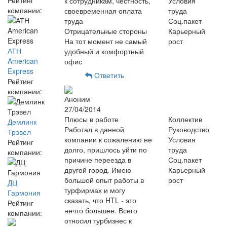
Рейтинг
к сотрудникам, честность,
Условия
компании:
своевременная оплата
труда
труда
Соц.пакет
Отрицательные стороны
Карьерный
На тот момент не самый
рост
АТН
удобный и комфортный
American
офис
Express
Ответить
Рейтинг
компании:
Аноним
27/04/2014
Плюсы в работе
Коллектив
Демлинк
Работал в данной
Руководство
Трэвел
компании к сожалению не
Условия
Рейтинг
долго, пришлось уйти по
труда
компании:
причине переезда в
Соц.пакет
другой город. Имею
Карьерный
большой опыт работы в
рост
ДЦ
турфирмах и могу
Гармония
сказать, что HTL - это
Рейтинг
нечто большее. Всего
компании:
относил турбизнес к