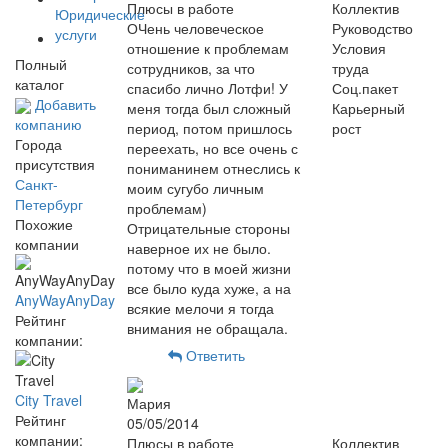
Плюсы в работе
Коллектив
Юридические
ОЧень человеческое
Руководство
услуги
отношение к проблемам
Условия
Полный
сотрудников, за что
труда
каталог
спасибо лично Лотфи! У
Соц.пакет
Добавить
меня тогда был сложный
Карьерный
компанию
период, потом пришлось
рост
Города
переехать, но все очень с
присутствия
пониманинем отнеслись к
Санкт-
моим сугубо личным
Петербург
проблемам)
Похожие
Отрицательные стороны
компании
наверное их не было.
потому что в моей жизни
все было куда хуже, а на
AnyWayAnyDay
всякие мелочи я тогда
Рейтинг
внимания не обращала.
компании:
Ответить
City Travel
Мария
Рейтинг
05/05/2014
компании:
Плюсы в работе
Коллектив