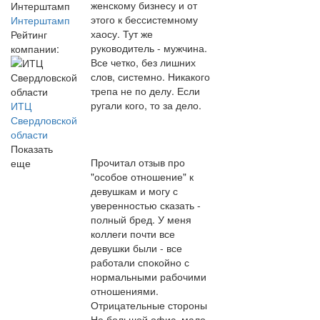
женскому бизнесу и от
этого к бессистемному
Интерштамп
хаосу. Тут же
Рейтинг
руководитель - мужчина.
компании:
Все четко, без лишних
слов, системно. Никакого
трепа не по делу. Если
ругали кого, то за дело.
ИТЦ
Свердловской
области
Показать
Прочитал отзыв про
еще
"особое отношение" к
девушкам и могу с
уверенностью сказать -
полный бред. У меня
коллеги почти все
девушки были - все
работали спокойно с
нормальными рабочими
отношениями.
Отрицательные стороны
Не большой офис, мало