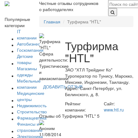
Честные отзывы сотрудников
о работодателях
Популярные
Главная
Турфирма "HTL"
категории
IT
компании
Турфирма
Автобизнес
Госкомпании
"HTL"
Сфера
Детские
деятельности:
товары
Туристические
Магазины
ЗАО "ХТЛ Трейдинг Ко"
и
одежды
Туроператор по Тунису, Марокко,
авиакомпании
Мебельные
Мексике, Индонезии, Таиланду.
ДОБАВИТЬ ОТЗЫВ
компании
Адрес: Санкт-Петербург, ул.
Медицинские
Белинского, д. 8.
центры
Рейтинг
Сайт:
Недвижимость
компании:
www.htl.ru
Строительство
Отзывы об Турфирма "HTL"
5
Фармацевтика
Финансы и
Аноним
страхование
11/08/2014
Электроника