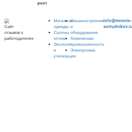
рост
Магазины
Машиностроение
info@mnenie-
одежды
и
sotrudnikov.r
Сайт
Салоны
оборудование
отзывов о
оптики
Химическая
работодателях
Экология
промышленность
и
Электроника
утилизация