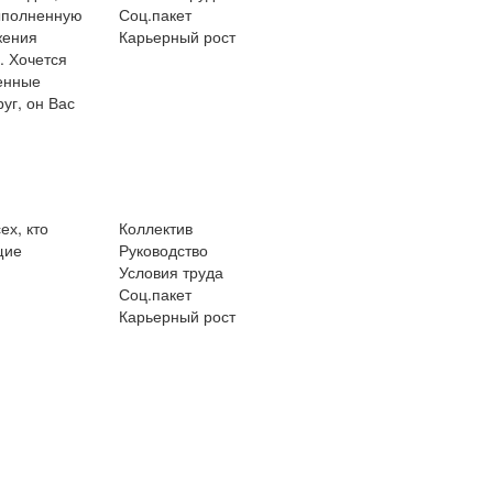
выполненную
Соц.пакет
жения
Карьерный рост
. Хочется
енные
уг, он Вас
ех, кто
Коллектив
щие
Руководство
Условия труда
Соц.пакет
Карьерный рост