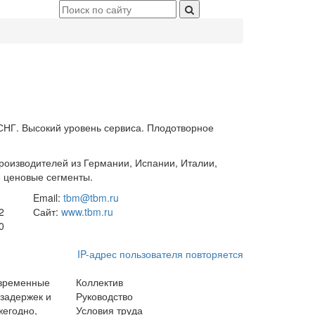
 СНГ. Высокий уровень сервиса. Плодотворное
производителей из Германии, Испании, Италии,
е ценовые сегменты.
Email:
tbm@tbm.ru
2
Сайт:
www.tbm.ru
0
IP-адрес пользователя повторяется
овременные
Коллектив
 задержек и
Руководство
жегодно,
Условия труда