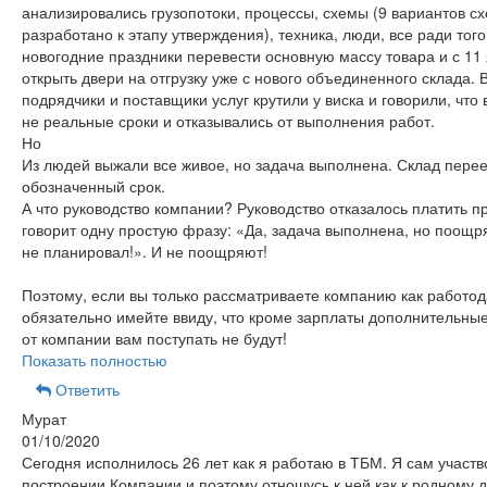
анализировались грузопотоки, процессы, схемы (9 вариантов с
разработано к этапу утверждения), техника, люди, все ради того
новогодние праздники перевести основную массу товара и с 11
открыть двери на отгрузку уже с нового объединенного склада. 
подрядчики и поставщики услуг крутили у виска и говорили, что 
не реальные сроки и отказывались от выполнения работ.
Но
Из людей выжали все живое, но задача выполнена. Склад перее
обозначенный срок.
А что руководство компании? Руководство отказалось платить 
говорит одну простую фразу: «Да, задача выполнена, но поощря
не планировал!». И не поощряют!
Поэтому, если вы только рассматриваете компанию как работод
обязательно имейте ввиду, что кроме зарплаты дополнительные
от компании вам поступать не будут!
Показать полностью
Ответить
Мурат
01/10/2020
Сегодня исполнилось 26 лет как я работаю в ТБМ. Я сам участв
построении Компании и поэтому отношусь к ней как к родному д