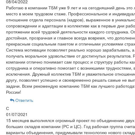
08/04/2022
Работаю в компании ТБМ уже 9 лет и на сегодняшний день это
место в моем трудовом стаже. Профессиональное и индивидуа
отношение отдела персонала (кадров), выраженное в уникальн
сопровождении и адаптации в коллективе как в первые дни работ
протяжении всей трудовой деятельности каждого сотрудника. О
достойная, прозрачная и главное всегда вовремя, что дополнен
прекрасным социальным пакетом и отличными условиями стра
Система мотивации позволяет реально хорошо зарабатывать, а
получать моральное удовольствие от достигнутых результатов. 
компании отлично понимает сам процесс и структуру работы ка
сотрудника и оперативно помогает с возникшими трудностями, 
исключения. Дружный коллектив ТБМ и уважительное отношение
другу, позволяет успешно и своевременно решать самые не в
задачи. Всем рекомендую компанию ТБМ как лучшего работода
России!
Ответить
С
01/07/2021
15 месяцев выполнялся огромный проект по объединению двух
больших складов компании (РС и ЦС). Год рабочая группа счит
варианты объединения, придумывали технологию нового склад