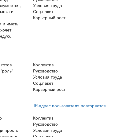
азумеется,
Условия труда
рынка и
Соц.пакет
Карьерный рост
я и иметь
 хочет
ендую.
 готов
Коллектив
 "роль"
Руководство
Условия труда
Соц.пакет
Карьерный рост
IP-адрес пользователя повторяется
о
Коллектив
Руководство
ди просто
Условия труда
помогут и
Соц.пакет