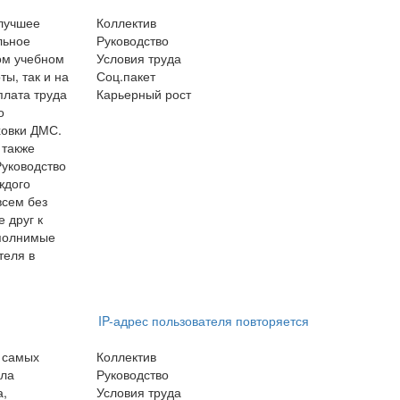
 лучшее
Коллектив
льное
Руководство
ом учебном
Условия труда
ы, так и на
Соц.пакет
плата труда
Карьерный рост
о
ховки ДМС.
 также
Руководство
ждого
всем без
 друг к
ыполнимые
теля в
IP-адрес пользователя повторяется
 самых
Коллектив
ала
Руководство
а,
Условия труда