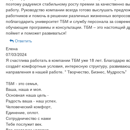
поэтому радуемся стабильному росту премии за качественно 
работу. Руководство компании всегда готово выслушать предло
работников и помочь в решении различных жизненных вопросов
поблагодарить университет ТБМ и службу персонала за соврем
обучающие программы и консультации. ТБМ – это настоящий др
поймет и поможет развиваться!
Ответить
Елена
07/03/2024
Я счастлива работать в компании ТБМ уже 18 лет. Благодарю вс
создаёт комфортные условия, интересную структуру, развиваю
направления в нашей работе. " Творчество, Бизнес, Мудрость"
ТБМ - это семья,
Ваша, наша и моя.
Основная наша цель -
Радость ваша - наш успех.
Человеческий комфорт,
Единение, оплот.
Сотрудничество с нами
Тебе послужит век.
Все создадим условия, -