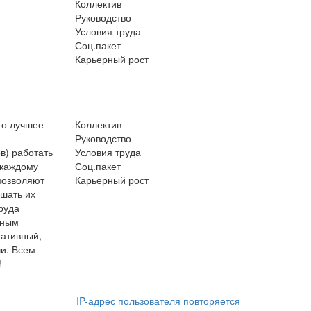
Коллектив
Руководство
Условия труда
Соц.пакет
Карьерный рост
то лучшее
Коллектив
Руководство
в) работать
Условия труда
 каждому
Соц.пакет
позволяют
Карьерный рост
шать их
руда
ьным
еативный,
и. Всем
!
IP-адрес пользователя повторяется