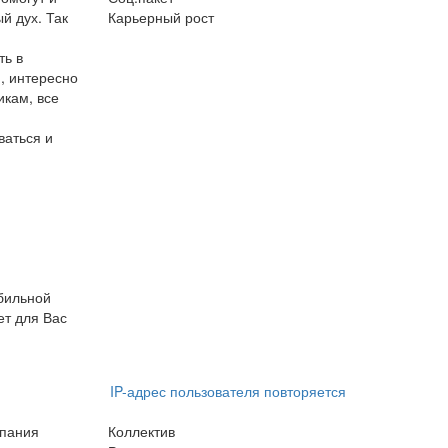
й дух. Так
Карьерный рост
ть в
я, интересно
икам, все
ваться и
абильной
ет для Вас
IP-адрес пользователя повторяется
мпания
Коллектив