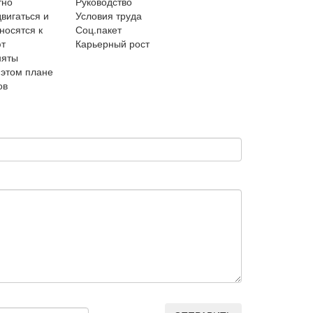
тно
Руководство
вигаться и
Условия труда
носятся к
Соц.пакет
ют
Карьерный рост
няты
 этом плане
ов