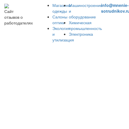
Магазины
Машиностроение
info@mnenie-
одежды
и
sotrudnikov.r
Сайт
Салоны
оборудование
отзывов о
оптики
Химическая
работодателях
Экология
промышленность
и
Электроника
утилизация