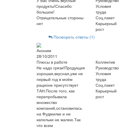
У Вас очень вкусные
Руководство
продукты!Спасибо
Условия
большое!
труда
Отрицательные стороны
Соц.пакет
нет
Карьерный
рост
Посмореть ответы (1)
Аноним
28/10/2011
Плюсы в работе
Коллектив
Не надо грязи!Продукция
Руководство
хорошая,вкусная,уже не
Условия
первый год в моём
труда
рационе присутствует
Соц.пакет
ТАН.После того, как
Карьерный
перепробывала
рост
множество
компаний,остановилась
на Фудмилке и ни
капельки не жалею.Так
что всем