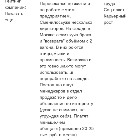
Рейтинг
Пересекался по жизни и
труда
компании:
по работе с этим
Соц.пакет
Показать
предприятием.
Карьерный
еще
Сменилосьуже несколько
рост
директоров. На складе в
Москве лежит куча брака
и "возврата" объёмом с 2
вагона. В них роются
птицы,мыши и
пр.живность. Возможно и
это говно ,как-то могут
использовать...в
переработке на заводе.
Постоянно ищут
менеджеров в отдел
продаж: то и дело
объявления по интернету
(даже не снимают, не
утруждая себя). Платят
меньше,чем
обещают(примерно 20-25
тыс. руб. в месяц) -