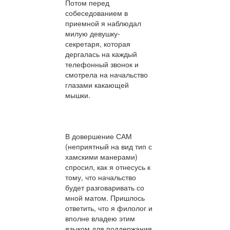
Потом перед
собеседованием в
приемной я наблюдал
милую девушку-
секретаря, которая
дергалась на каждый
телефонный звонок и
смотрела на начальство
глазами какающей
мышки.
В довершение САМ
(неприятный на вид тип с
хамскими манерами)
спросил, как я отнесусь к
тому, что начальство
будет разговаривать со
мной матом. Пришлось
ответить, что я филолог и
вполне владею этим
языком для поддержания