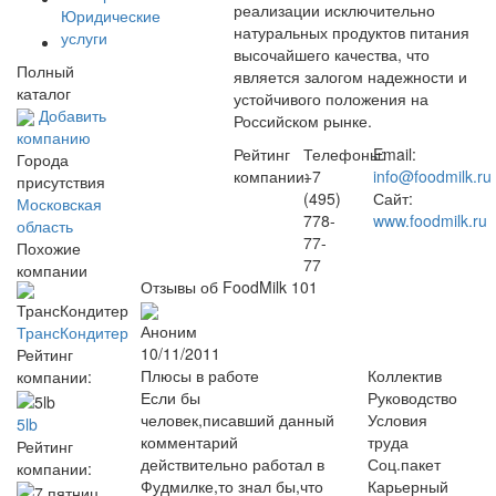
реализации исключительно
Юридические
натуральных продуктов питания
услуги
высочайшего качества, что
Полный
является залогом надежности и
каталог
устойчивого положения на
Добавить
Российском рынке.
компанию
Рейтинг
Телефоны:
Email:
Города
компании:
+7
info@foodmilk.ru
присутствия
(495)
Сайт:
Московская
778-
www.foodmilk.ru
область
77-
Похожие
77
компании
Отзывы об FoodMilk
101
Аноним
ТрансКондитер
10/11/2011
Рейтинг
Плюсы в работе
Коллектив
компании:
Если бы
Руководство
человек,писавший данный
Условия
5lb
комментарий
труда
Рейтинг
действительно работал в
Соц.пакет
компании:
Фудмилке,то знал бы,что
Карьерный