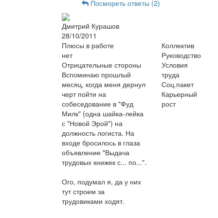
Посмореть ответы (2)
Дмитрий Курашов
28/10/2011
Плюсы в работе
Коллектив
нет
Руководство
Отрицательные стороны
Условия
Вспоминаю прошлый
труда
месяц, когда меня дернул
Соц.пакет
черт пойти на
Карьерный
собеседование в "Фуд
рост
Милк" (одна шайка-лейка
с "Новой Эрой") на
должность логиста. На
входе бросилось в глаза
объявление "Выдача
трудовых книжек с... по...".
Ого, подумал я, да у них
тут строем за
трудовиками ходят.