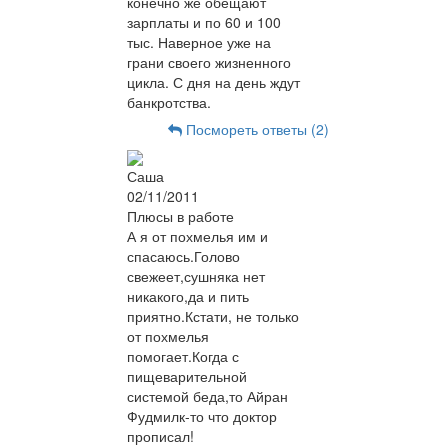
конечно же обещают
зарплаты и по 60 и 100
тыс. Наверное уже на
грани своего жизненного
цикла. С дня на день ждут
банкротства.
Посмореть ответы (2)
Саша
02/11/2011
Плюсы в работе
А я от похмелья им и
спасаюсь.Голово
свежеет,сушняка нет
никакого,да и пить
приятно.Кстати, не только
от похмелья
помогает.Когда с
пищеварительной
системой беда,то Айран
Фудмилк-то что доктор
прописал!