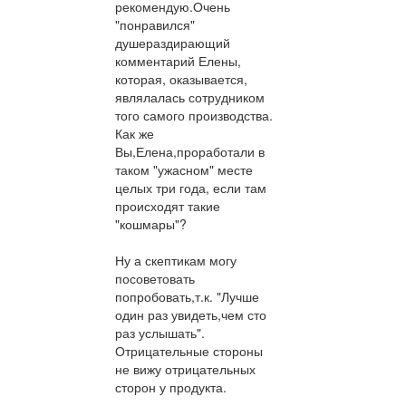
рекомендую.Очень
"понравился"
душераздирающий
комментарий Елены,
которая, оказывается,
являлалась сотрудником
того самого производства.
Как же
Вы,Елена,проработали в
таком "ужасном" месте
целых три года, если там
происходят такие
"кошмары"?
Ну а скептикам могу
посоветовать
попробовать,т.к. "Лучше
один раз увидеть,чем сто
раз услышать".
Отрицательные стороны
не вижу отрицательных
сторон у продукта.