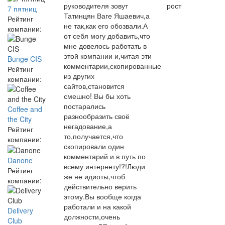
руководителя зовут
рост
7 пятниц
Татинцян Ваге Яшаевич,а
Рейтинг
не так,как его обозвали.А
компании:
от себя могу добавить,что
мне довелось работать в
этой компании и,читая эти
Bunge CIS
комментарии,скопированные
Рейтинг
из других
компании:
сайтов,становится
смешно! Вы бы хоть
постарались
Coffee and
разнообразить своё
the City
негадование,а
Рейтинг
то,получается,что
компании:
скопировали один
комментарий и в путь по
Danone
всему интернету!?!Люди
Рейтинг
же не идиоты,чтоб
компании:
действительно верить
этому.Вы вообще когда
работали и на какой
Delivery
должности,очень
Club