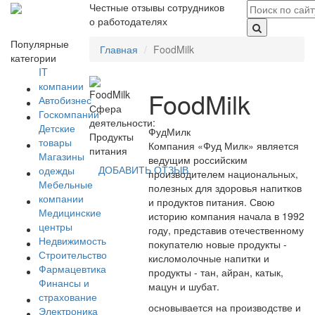
Честные отзывы сотрудников
о работодателях
Популярные
Главная
FoodMilk
категории
IT
компании
FoodMilk
Автобизнес
Сфера
Госкомпании
деятельности:
Детские
ФудМилк
Продукты
товары
Компания «Фуд Милк» является
питания
Магазины
ведущим российским
ДОБАВИТЬ ОТЗЫВ
одежды
производителем национальных,
Мебельные
полезных для здоровья напитков
компании
и продуктов питания. Свою
Медицинские
историю компания начала в 1992
центры
году, представив отечественному
Недвижимость
покупателю новые продукты -
Строительство
кисломолочные напитки и
Фармацевтика
продукты - тан, айран, катык,
Финансы и
мацун и шубат.
страхование
основывается на производстве и
Электроника