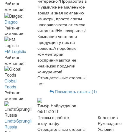
интересно?Проработав в
Рейтинг
Фудмилке не маленькое
компании:
время и зная компанию
из нутри, просто слезы
Diageo
наворчиваются от смеха
Рейтинг
читая это!Не позорьтесь!
компании:
Компания честная и
продукция у них на
совесть.А подобные
FM Logistic
комментарии
Рейтинг
воспринимаются не
компании:
иначе,как проделки
конкурентов!
Отрицательные стороны
Global
нет
Foods
Посмореть ответы (1)
Рейтинг
компании:
Тимур Найрутдинов
04/11/2011
Плюсы в работе
Коллектив
Lindt&Sprungli
тьфу-тьтфу
Руководство
Russia
Отрицательные стороны
Условия