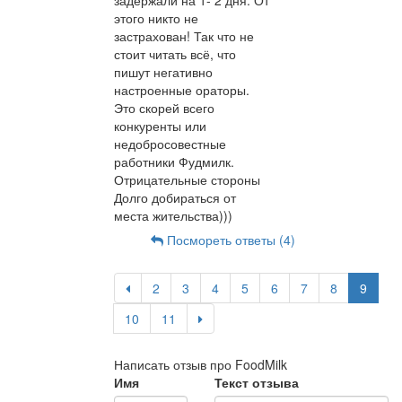
задержали на 1- 2 дня. От
этого никто не
застрахован! Так что не
стоит читать всё, что
пишут негативно
настроенные ораторы.
Это скорей всего
конкуренты или
недобросовестные
работники Фудмилк.
Отрицательные стороны
Долго добираться от
места жительства)))
Посмореть ответы (4)
2
3
4
5
6
7
8
9
10
11
Написать отзыв про FoodMilk
Имя
Текст отзыва