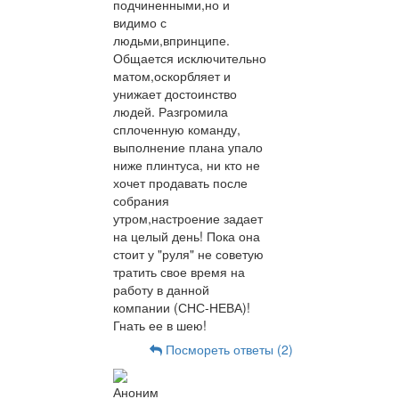
подчиненными,но и
видимо с
людьми,впринципе.
Общается исключительно
матом,оскорбляет и
унижает достоинство
людей. Разгромила
сплоченную команду,
выполнение плана упало
ниже плинтуса, ни кто не
хочет продавать после
собрания
утром,настроение задает
на целый день! Пока она
стоит у "руля" не советую
тратить свое время на
работу в данной
компании (СНС-НЕВА)!
Гнать ее в шею!
Посмореть ответы (2)
Аноним