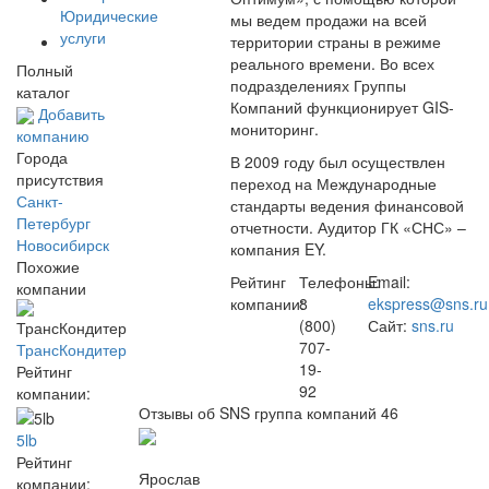
Юридические
мы ведем продажи на всей
услуги
территории страны в режиме
реального времени. Во всех
Полный
подразделениях Группы
каталог
Компаний функционирует GIS-
Добавить
мониторинг.
компанию
Города
В 2009 году был осуществлен
присутствия
переход на Международные
Санкт-
стандарты ведения финансовой
Петербург
отчетности. Аудитор ГК «СНС» –
Новосибирск
компания EY.
Похожие
Рейтинг
Телефоны:
Email:
компании
компании:
8
ekspress@sns.ru
(800)
Сайт:
sns.ru
707-
ТрансКондитер
19-
Рейтинг
92
компании:
Отзывы об SNS группа компаний
46
5lb
Рейтинг
Ярослав
компании: