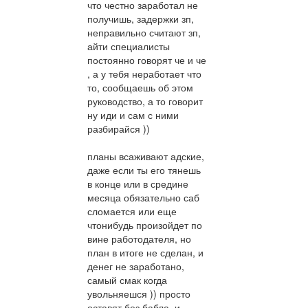
что честно заработал не
получишь, задержки зп,
неправильно считают зп,
айти специалисты
постоянно говорят че и че
, а у тебя неработает что
то, сообщаешь об этом
руководство, а то говорит
ну иди и сам с ними
разбирайся ))
планы всаживают адские,
даже если ты его тянешь
в конце или в средине
месяца обязательно саб
сломается или еще
чтонибудь произойдет по
вине работодателя, но
план в итоге не сделан, и
денег не заработано,
самый смак когда
увольняешся )) просто
оставят без бабла, и