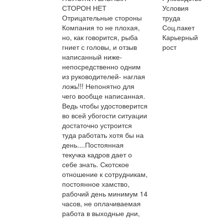
СТОРОН НЕТ
Условия
Отрицательные стороны
труда
Компания то не плохая,
Соц.пакет
но, как говорится, рыба
Карьерный
гниет с головы, и отзыв
рост
написанный ниже-
непосредственно одним
из руководителей- наглая
ложь!!! Непонятно для
чего вообще написанная.
Ведь чтобы удостоверится
во всей убогости ситуации
достаточно устроится
туда работать хотя бы на
день....Постоянная
текучка кадров дает о
себе знать. Скотское
отношение к сотрудникам,
постоянное хамство,
рабочий день минимум 14
часов, не оплачиваемая
работа в выходные дни,