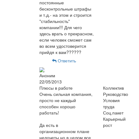
постоянные
бесконтрольные штрафы
и т.д.- на этом и строится
"стабильность"
компании!!! Для чего
здесь врать о прекрасном,
если человек сможет сам
во всем удостоверится
прийдя к вам??????
Ответить
Аноним
22/05/2013
Плюсы в работе
Коллектив
Очень сильная компания,
Руководство
просто не каждый
Условия
способен хорошо
труда
работать!
Соц.пакет
Карьерный
Да есть в
рост
организационном плане
недочеты но в целом все