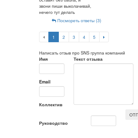
звони пиши выколачивай,
нечего тут делать
Посмореть ответы (3)
1
2
3
4
5
Написать отзыв про SNS группа компаний
Имя
Текст отзыва
Email
Коллектив
ОТП
Руководство