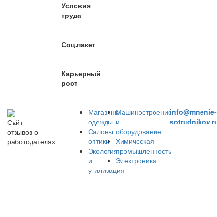
Условия
труда
Соц.пакет
Карьерный
рост
Магазины
Машиностроение
info@mnenie-
одежды
и
sotrudnikov.r
Сайт
Салоны
оборудование
отзывов о
оптики
Химическая
работодателях
Экология
промышленность
и
Электроника
утилизация