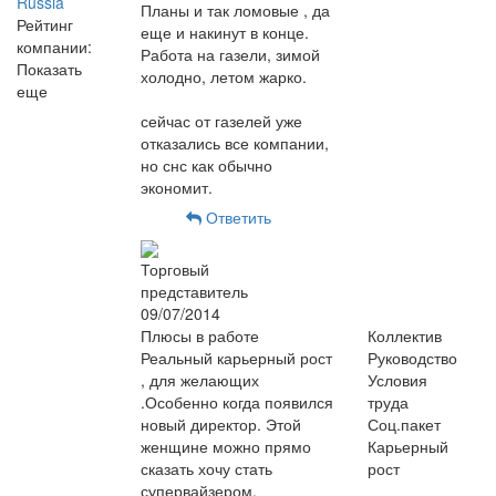
Russia
Планы и так ломовые , да
Рейтинг
еще и накинут в конце.
компании:
Работа на газели, зимой
Показать
холодно, летом жарко.
еще
сейчас от газелей уже
отказались все компании,
но снс как обычно
экономит.
Ответить
Торговый
представитель
09/07/2014
Плюсы в работе
Коллектив
Реальный карьерный рост
Руководство
, для желающих
Условия
.Особенно когда появился
труда
новый директор. Этой
Соц.пакет
женщине можно прямо
Карьерный
сказать хочу стать
рост
супервайзером.