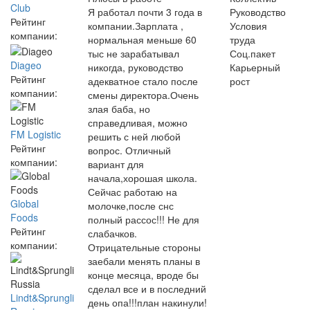
Club
Я работал почти 3 года в
Руководство
Рейтинг
компании.Зарплата ,
Условия
компании:
нормальная меньше 60
труда
тыс не зарабатывал
Соц.пакет
Diageo
никогда, руководство
Карьерный
Рейтинг
адекватное стало после
рост
компании:
смены директора.Очень
злая баба, но
справедливая, можно
FM Logistic
решить с ней любой
Рейтинг
вопрос. Отличный
компании:
вариант для
начала,хорошая школа.
Сейчас работаю на
Global
молочке,после снс
Foods
полный рассос!!! Не для
Рейтинг
слабачков.
компании:
Отрицательные стороны
заебали менять планы в
конце месяца, вроде бы
сделал все и в последний
Lindt&Sprungli
день опа!!!план накинули!