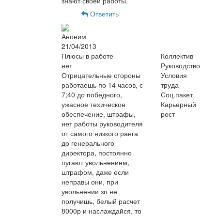
знают своей работы.
Ответить
Аноним
21/04/2013
Плюсы в работе
Коллектив
нет
Руководство
Отрицательные стороны
Условия
работаешь по 14 часов, с
труда
7;40 до победного,
Соц.пакет
ужасное техическое
Карьерный
обеспечение, штрафы,
рост
нет работы руководителя
от самого низкого ранга
до генерального
директора, постоянно
пугают увольнением,
штрафом, даже если
неправы они, при
увольнении зп не
получишь, белый расчет
8000р и наслаждайся, то