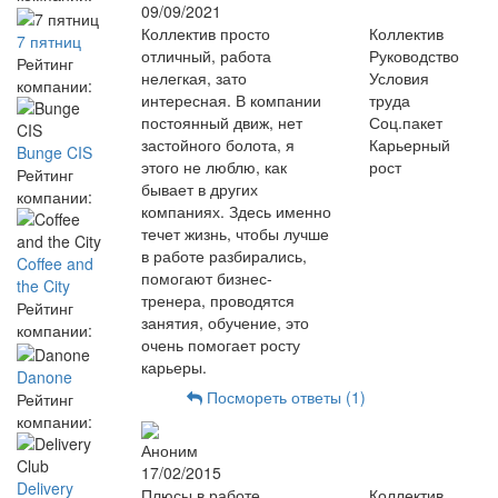
09/09/2021
Коллектив просто
Коллектив
7 пятниц
отличный, работа
Руководство
Рейтинг
нелегкая, зато
Условия
компании:
интересная. В компании
труда
постоянный движ, нет
Соц.пакет
застойного болота, я
Карьерный
Bunge CIS
этого не люблю, как
рост
Рейтинг
бывает в других
компании:
компаниях. Здесь именно
течет жизнь, чтобы лучше
в работе разбирались,
Coffee and
помогают бизнес-
the City
тренера, проводятся
Рейтинг
занятия, обучение, это
компании:
очень помогает росту
карьеры.
Danone
Посмореть ответы (1)
Рейтинг
компании:
Аноним
17/02/2015
Delivery
Плюсы в работе
Коллектив