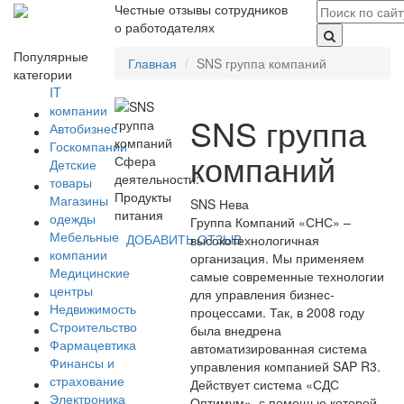
Честные отзывы сотрудников
о работодателях
Популярные
Главная
SNS группа компаний
категории
IT
компании
SNS группа
Автобизнес
Госкомпании
компаний
Сфера
Детские
деятельности:
товары
Продукты
Магазины
SNS Нева
питания
одежды
Группа Компаний «СНС» –
Мебельные
ДОБАВИТЬ ОТЗЫВ
высокотехнологичная
компании
организация. Мы применяем
Медицинские
самые современные технологии
центры
для управления бизнес-
Недвижимость
процессами. Так, в 2008 году
Строительство
была внедрена
Фармацевтика
автоматизированная система
Финансы и
управления компанией SAP R3.
страхование
Действует система «СДС
Электроника
Оптимум», с помощью которой