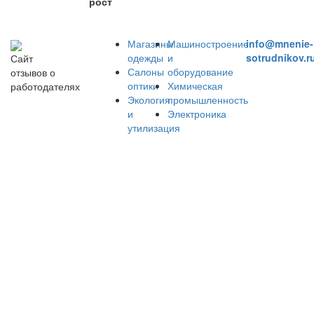
рост
Магазины
Машиностроение
info@mnenie-
одежды
и
sotrudnikov.r
Сайт
Салоны
оборудование
отзывов о
оптики
Химическая
работодателях
Экология
промышленность
и
Электроника
утилизация