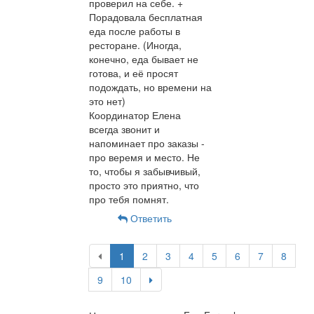
проверил на себе. +
Порадовала бесплатная
еда после работы в
ресторане. (Иногда,
конечно, еда бывает не
готова, и её просят
подождать, но времени на
это нет)
Координатор Елена
всегда звонит и
напоминает про заказы -
про веремя и место. Не
то, чтобы я забывчивый,
просто это приятно, что
про тебя помнят.
Ответить
1
2
3
4
5
6
7
8
9
10