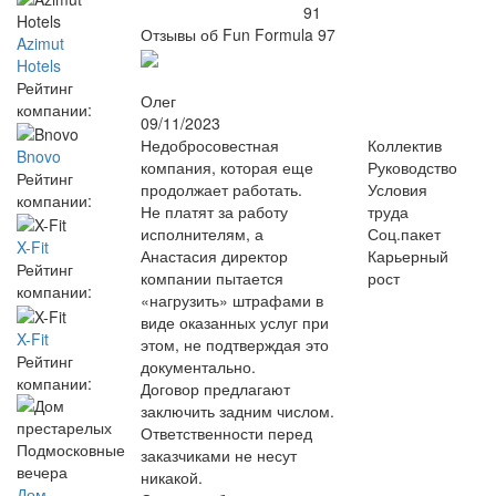
91
Отзывы об Fun Formula
97
Azimut
Hotels
Рейтинг
Олег
компании:
09/11/2023
Недобросовестная
Коллектив
Bnovo
компания, которая еще
Руководство
Рейтинг
продолжает работать.
Условия
компании:
Не платят за работу
труда
исполнителям, а
Соц.пакет
X-Fit
Анастасия директор
Карьерный
Рейтинг
компании пытается
рост
компании:
«нагрузить» штрафами в
виде оказанных услуг при
X-Fit
этом, не подтверждая это
Рейтинг
документально.
компании:
Договор предлагают
заключить задним числом.
Ответственности перед
заказчиками не несут
никакой.
Дом