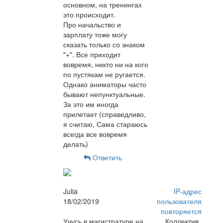
основном, на тренингах
это происходит.
Про начальство и
зарплату тоже могу
сказать только со знаком
"+". Все приходит
вовремя, никто ни на кого
по пустякам не ругается.
Однако аниматоры часто
бывают непунктуальные.
За это им иногда
прилетает (справедливо,
я считаю, Сама стараюсь
всегда все вовремя
делать)
Ответить
Julia
IP-адрес
18/02/2019
пользователя
повторяется
Учусь в магистратуре на
Коллектив