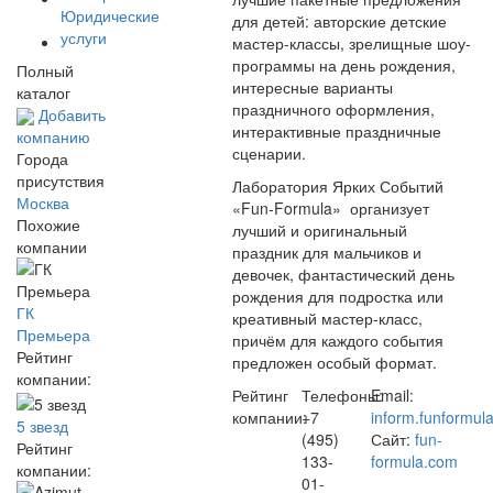
Юридические
для детей: авторские детские
услуги
мастер-классы, зрелищные шоу-
программы на день рождения,
Полный
интересные варианты
каталог
праздничного оформления,
Добавить
интерактивные праздничные
компанию
сценарии.
Города
присутствия
Лаборатория Ярких Событий
Москва
«Fun-Formula» организует
Похожие
лучший и оригинальный
компании
праздник для мальчиков и
девочек, фантастический день
рождения для подростка или
ГК
креативный мастер-класс,
Премьера
причём для каждого события
Рейтинг
предложен особый формат.
компании:
Рейтинг
Телефоны:
Email:
компании:
+7
inform.funformu
5 звезд
(495)
Сайт:
fun-
Рейтинг
133-
formula.com
компании:
01-