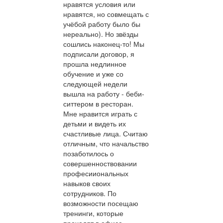
нравятся условия или
нравятся, но совмещать с
учёбой работу было бы
нереально). Но звёзды
сошлись наконец-то! Мы
подписали договор, я
прошла недлинное
обучение и уже со
следующей недели
вышла на работу - беби-
ситтером в ресторан.
Мне нравится играть с
детьми и видеть их
счастливые лица. Считаю
отличным, что начальство
позаботилось о
совершенноствовании
професииональных
навыков своих
сотрудников. По
возможности посещаю
тренинги, которые
проходят в офисе.