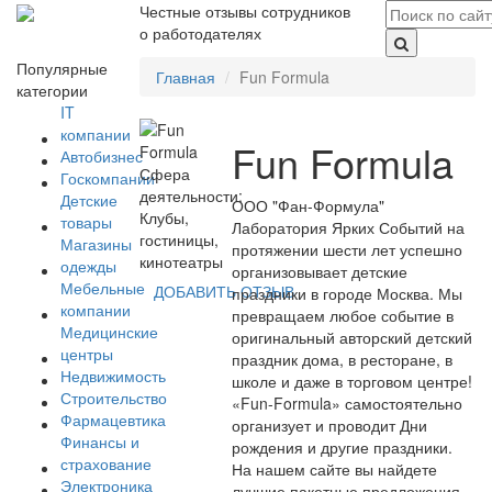
Честные отзывы сотрудников
о работодателях
Популярные
Главная
Fun Formula
категории
IT
компании
Fun Formula
Автобизнес
Сфера
Госкомпании
деятельности:
Детские
ООО "Фан-Формула"
Клубы,
товары
Лаборатория Ярких Событий на
гостиницы,
Магазины
протяжении шести лет успешно
кинотеатры
одежды
организовывает детские
Мебельные
ДОБАВИТЬ ОТЗЫВ
праздники в городе Москва. Мы
компании
превращаем любое событие в
Медицинские
оригинальный авторский детский
центры
праздник дома, в ресторане, в
Недвижимость
школе и даже в торговом центре!
Строительство
«Fun-Formula» самостоятельно
Фармацевтика
организует и проводит Дни
Финансы и
рождения и другие праздники.
страхование
На нашем сайте вы найдете
Электроника
лучшие пакетные предложения