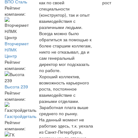
ВПО Сталь
как по своей
рост
Рейтинг
специальности
компании:
(конструктор), так и опыт
взаимодействия с
различными людьми.
Всегда можно было
обратиться за помощью к
Вторчермет
более старшим коллегам,
НЛМК
никто не отказывал, да и
Центр
сам генеральный
Рейтинг
директор мог подсказать
компании:
по работе.
Хороший коллектив,
возможность карьерного
Высота 239
роста, постоянное
Рейтинг
взаимодействие с
компании:
разными отделами.
Заработная плата выше
среднего по рынку.
Газстройдеталь
На данный момент не
Рейтинг
работаю здесь, т.к. уехала
компании:
из Санкт-Петербурга,
поэтому как-то странно