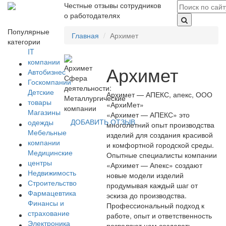
Честные отзывы сотрудников
о работодателях
Популярные
Главная
Архимет
категории
IT
компании
Архимет
Автобизнес
Сфера
Госкомпании
деятельности:
Детские
Архимет — АПЕКС, апекс, ООО
Металлургические
товары
«АрхиМет»
компании
Магазины
«Архимет — АПЕКС» это
ДОБАВИТЬ ОТЗЫВ
одежды
многолетний опыт производства
Мебельные
изделий для создания красивой
компании
и комфортной городской среды.
Медицинские
Опытные специалисты компании
центры
«Архимет — Апекс» создают
Недвижимость
новые модели изделий
Строительство
продумывая каждый шаг от
Фармацевтика
эскиза до производства.
Финансы и
Профессиональный подход к
страхование
работе, опыт и ответственность
Электроника
позволяют нам создавать