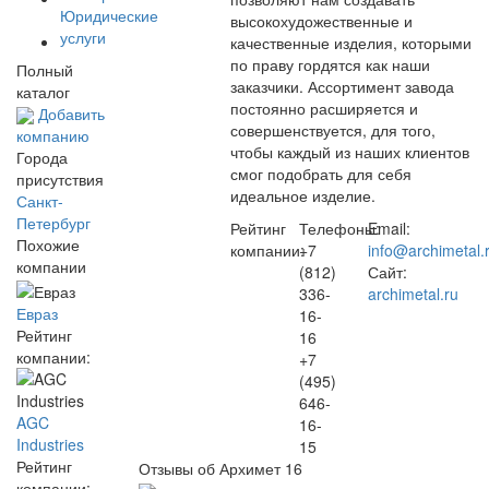
Юридические
высокохудожественные и
услуги
качественные изделия, которыми
по праву гордятся как наши
Полный
заказчики. Ассортимент завода
каталог
постоянно расширяется и
Добавить
совершенствуется, для того,
компанию
чтобы каждый из наших клиентов
Города
смог подобрать для себя
присутствия
идеальное изделие.
Санкт-
Петербург
Рейтинг
Телефоны:
Email:
Похожие
компании:
+7
info@archimetal.
компании
(812)
Сайт:
336-
archimetal.ru
Евраз
16-
Рейтинг
16
компании:
+7
(495)
646-
AGC
16-
Industries
15
Рейтинг
Отзывы об Архимет
16
компании: