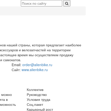
инов нашей страны, которая предлагает наиболее
ксессуаров и велозапчастей на территории
в настоящее время мы осуществляем продажу
 и самокатов.
Email:
order@alienbike.ru
Сайт:
www.alienbike.ru
Коллектив
и можно
Руководство
ята в
Условия труда
зможность
Соц.пакет
Карьерный рост