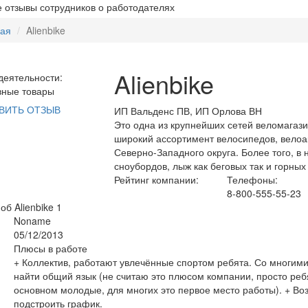
 отзывы сотрудников о работодателях
ная
Alienbike
Alienbike
еятельности:
вные товары
ВИТЬ ОТЗЫВ
ИП Вальденс ПВ, ИП Орлова ВН
Это одна из крупнейших сетей веломагаз
широкий ассортимент велосипедов, велоа
Северно-Западного округа. Более того, 
сноубордов, лыж как беговых так и горных
Рейтинг компании:
Телефоны:
8-800-555-55-23
об Alienbike
1
Noname
05/12/2013
Плюсы в работе
+ Коллектив, работают увлечённые спортом ребята. Со многим
найти общий язык (не считаю это плюсом компании, просто реб
основном молодые, для многих это первое место работы). + Во
подстроить график.