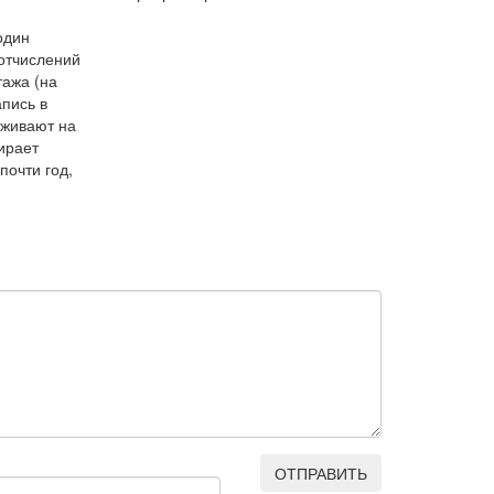
один
 отчислений
тажа (на
пись в
рживают на
бирает
почти год,
ОТПРАВИТЬ