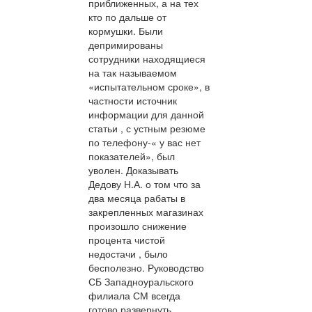
приближенных, а на тех
кто по дальше от
кормушки. Были
депримированы
сотрудники находящиеся
на так называемом
«испытательном сроке», в
частности источник
информации для данной
статьи , с устным резюме
по телефону-« у вас нет
показателей», был
уволен. Доказывать
Дедову Н.А. о том что за
два месяца рабаты в
закрепленных магазинах
произошло снижение
процента чистой
недостачи , было
бесполезно. Руководство
СБ Западноуральского
филиала СМ всегда
готово развернуть