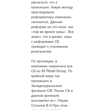
уволиться, что и
произошло. Какую выгоду
преследовали
реформаторы компании,
непонятно. Данная
реформа не что иное. как
«пир во время чумы». Все
знают, что в кризис, игры
с реформами СБ
приводят к плачевным
результатам.
По протекции, в
компанию переехало все
СБ из X5 Retail Group. По
крайней мере так
произошло в
Западноуральском
филиале СМ. Ранее СБ в
данном филиале
возглавлял из г. Пермь
Сосалов В.Н.При этом
один руководитель