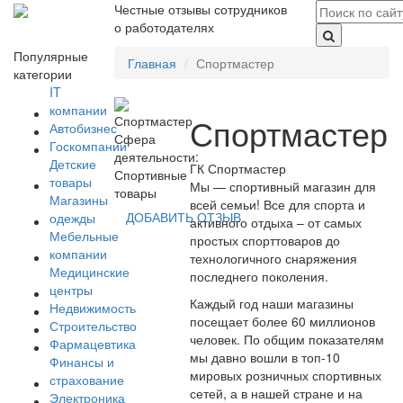
Честные отзывы сотрудников
о работодателях
Популярные
Главная
Спортмастер
категории
IT
компании
Спортмастер
Автобизнес
Сфера
Госкомпании
деятельности:
Детские
ГК Спортмастер
Спортивные
товары
Мы — спортивный магазин для
товары
Магазины
всей семьи! Все для спорта и
ДОБАВИТЬ ОТЗЫВ
одежды
активного отдыха – от самых
Мебельные
простых спорттоваров до
компании
технологичного снаряжения
Медицинские
последнего поколения.
центры
Каждый год наши магазины
Недвижимость
посещает более 60 миллионов
Строительство
человек. По общим показателям
Фармацевтика
мы давно вошли в топ-10
Финансы и
мировых розничных спортивных
страхование
сетей, а в нашей стране и на
Электроника