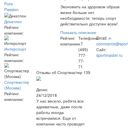
Pure
Экономить на здоровом образе
Passion
жизни больше нет
необходимости: теперь спорт
Декатлон
действительно доступен всем!
Рейтинг
Показать описание
компании:
Рейтинг
Телефоны:
Email:
e-
компании:
+7
commerce@sport
Интерспорт
(495)
Сайт:
Рейтинг
777-
sportmaster.ru
компании:
77-
71
Отзывы об Спортмастер
139
Спортмастер
(Москва)
Денис
Рейтинг
24/12/2018
компании:
У нас весело, ребята все
адекватные, даже после
работы иногда
встречаемся. Еще от
компании часто проводят