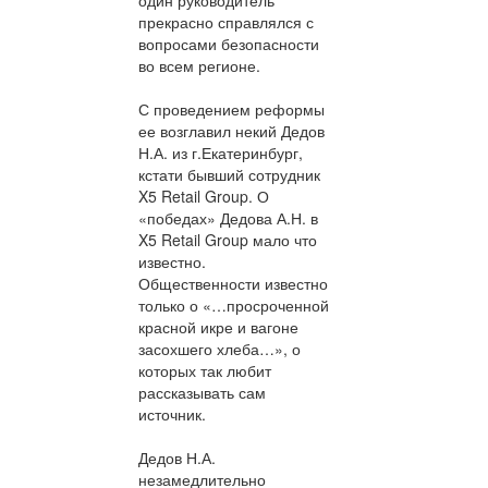
прекрасно справлялся с
вопросами безопасности
во всем регионе.
С проведением реформы
ее возглавил некий Дедов
Н.А. из г.Екатеринбург,
кстати бывший сотрудник
X5 Retail Group. О
«победах» Дедова А.Н. в
X5 Retail Group мало что
известно.
Общественности известно
только о «…просроченной
красной икре и вагоне
засохшего хлеба…», о
которых так любит
рассказывать сам
источник.
Дедов Н.А.
незамедлительно