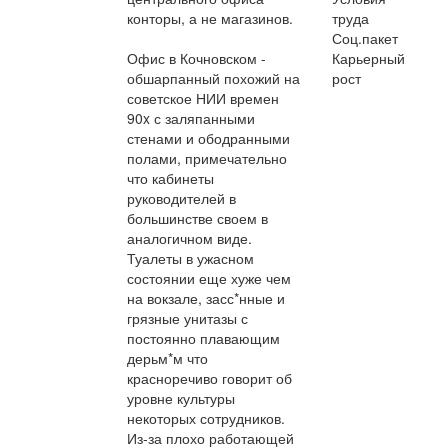
конторы, а не магазинов.
труда
Соц.пакет
Офис в Кочновском -
Карьерный
обшарпанный похожий на
рост
советское НИИ времен
90x с заляпанными
стенами и ободранными
полами, примечательно
что кабинеты
руководителей в
большинстве своем в
аналогичном виде.
Туалеты в ужасном
состоянии еще хуже чем
на вокзале, засс*нные и
грязные унитазы с
постоянно плавающим
дерьм*м что
красноречиво говорит об
уровне культуры
некоторых сотрудников.
Из-за плохо работающей