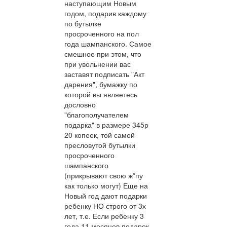
наступающим Новым
годом, подарив каждому
по бутылке
просроченного на пол
года шампанского. Самое
смешное при этом, что
при увольнении вас
заставят подписать "Акт
дарения", бумажку по
которой вы являетесь
дословно
"благополучателем
подарка" в размере 345р
20 копеек, той самой
пресловутой бутылки
просроченного
шампанского
(прикрывают свою ж*пу
как только могут) Еще на
Новый год дают подарки
ребенку НО строго от 3х
лет, т.е. Если ребенку 3
года 11 месяцев подарок