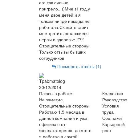
его так сильно
пригрело...))Мне з1 год,у
меня двое детей и я
толком ни где никогда не
работала.Скажите стоит
мне тратить оставшиеся
нервы и здоровье.???
Отрицательные стороны
Только отзывы бывших
сотрудников
Посмореть ответы (1)
Tpabmatolog
30/12/2014
Плюсы в работе
Коллектив
Не заметил.
Руководство
Отрицательные стороны
Условия
Работаю 1,5 месяца в
труда
данной компании и уже
Соц.пакет
офигиваю от
Карьерный
эксплататорства, до этого
рост
я работал в другой