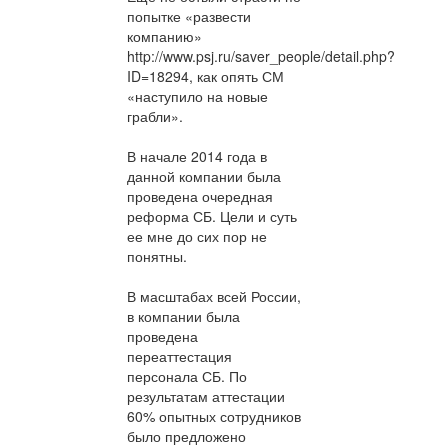
попытке «развести
компанию»
http://www.psj.ru/saver_people/detail.php?
ID=18294, как опять СМ
«наступило на новые
грабли».
В начале 2014 года в
данной компании была
проведена очередная
реформа СБ. Цели и суть
ее мне до сих пор не
понятны.
В масштабах всей России,
в компании была
проведена
переаттестация
персонала СБ. По
результатам аттестации
60% опытных сотрудников
было предложено