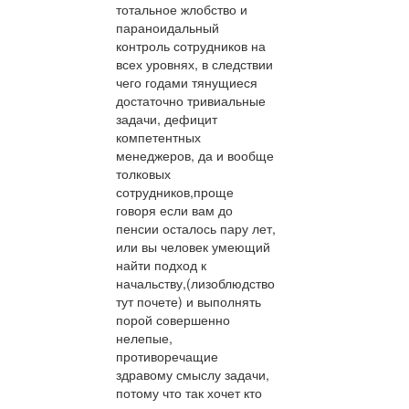
тотальное жлобство и
параноидальный
контроль сотрудников на
всех уровнях, в следствии
чего годами тянущиеся
достаточно тривиальные
задачи, дефицит
компетентных
менеджеров, да и вообще
толковых
сотрудников,проще
говоря если вам до
пенсии осталось пару лет,
или вы человек умеющий
найти подход к
начальству,(лизоблюдство
тут почете) и выполнять
порой совершенно
нелепые,
противоречащие
здравому смыслу задачи,
потому что так хочет кто