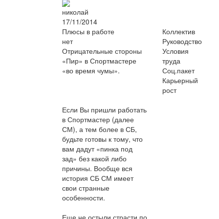
николай
17/11/2014
Плюсы в работе
Коллектив
нет
Руководство
Отрицательные стороны
Условия
«Пир» в Спортмастере
труда
«во время чумы».
Соц.пакет
Карьерный
рост
Если Вы пришли работать
в Спортмастер (далее
СМ), а тем более в СБ,
будьте готовы к тому, что
вам дадут «пинка под
зад» без какой либо
причины. Вообще вся
история СБ СМ имеет
свои странные
особенности.
Еще не остыли страсти по