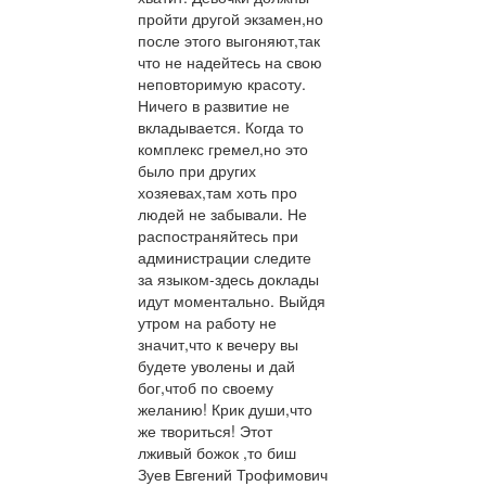
пройти другой экзамен,но
после этого выгоняют,так
что не надейтесь на свою
неповторимую красоту.
Ничего в развитие не
вкладывается. Когда то
комплекс гремел,но это
было при других
хозяевах,там хоть про
людей не забывали. Не
распостраняйтесь при
администрации следите
за языком-здесь доклады
идут моментально. Выйдя
утром на работу не
значит,что к вечеру вы
будете уволены и дай
бог,чтоб по своему
желанию! Крик души,что
же твориться! Этот
лживый божок ,то биш
Зуев Евгений Трофимович