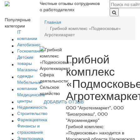
Честные отзывы сотрудников
о работодателях
Популярные
Главная
категории
Грибной комплекс «Подмосковье»
IT
Агротехмаркет
компании
Автобизнес
Госкомпании
Грибной
Детские
товары
комплекс
Магазины
Сфера
одежды
«Подмосковь
деятельности:
Мебельные
Сельское
компании
Агротехмарке
хозяйство
Медицинские
центры
ДОБАВИТЬ ОТЗЫВ
Недвижимость
ООО "Агротехмаркет", ООО
Строительство
"Биоагромаш", ООО
Фармацевтика
"Агроменеджер"
Финансы и
Грибной комплекс
страхование
«Подмосковье» находится в
Электроника
Московской области Щелковского