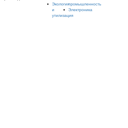
Экология
промышленность
и
Электроника
утилизация