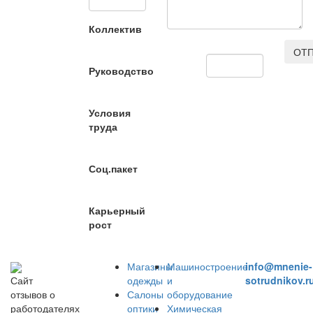
Коллектив
ОТП
Руководство
Условия
труда
Соц.пакет
Карьерный
рост
Магазины
Машиностроение
info@mnenie-
одежды
и
sotrudnikov.r
Сайт
Салоны
оборудование
отзывов о
оптики
Химическая
работодателях