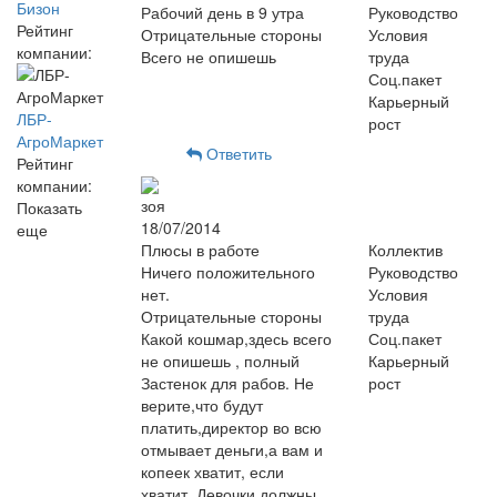
Бизон
Рабочий день в 9 утра
Руководство
Рейтинг
Отрицательные стороны
Условия
компании:
Всего не опишешь
труда
Соц.пакет
Карьерный
ЛБР-
рост
АгроМаркет
Ответить
Рейтинг
компании:
зоя
Показать
18/07/2014
еще
Плюсы в работе
Коллектив
Ничего положительного
Руководство
нет.
Условия
Отрицательные стороны
труда
Какой кошмар,здесь всего
Соц.пакет
не опишешь , полный
Карьерный
Застенок для рабов. Не
рост
верите,что будут
платить,директор во всю
отмывает деньги,а вам и
копеек хватит, если
хватит. Девочки должны