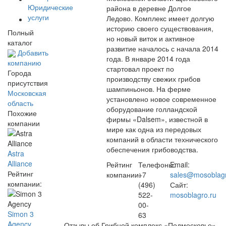
Юридические
района в деревне Долгое
услуги
Ледово. Комплекс имеет долгую
историю своего существования,
Полный
но новый виток и активное
каталог
развитие началось с начала 2014
Добавить
года. В январе 2014 года
компанию
стартовал проект по
Города
производству свежих грибов
присутствия
шампиньонов. На ферме
Московская
установлено новое современное
область
оборудование голландской
Похожие
фирмы «Dalsem», известной в
компании
мире как одна из передовых
компаний в области технического
обеспечения грибоводства.
Astra
Alliance
Рейтинг
Телефоны:
Email:
Рейтинг
компании:
+7
sales@mosoblagr
компании:
(496)
Сайт:
522-
mosoblagro.ru
00-
Simon 3
63
Agency
Отзывы об Грибной комплекс «Подмосковье»