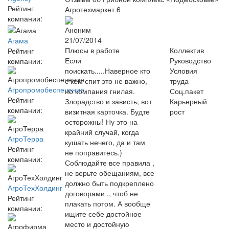
Рейтинг
Агротехмаркет
6
компании:
Аноним
21/07/2014
Агама
Плюсы в работе
Коллектив
Рейтинг
Если
Руководство
компании:
поискать.....Наверное кто
Условия
с кем спит это не важно,
труда
Агропромобеспечение
но компания гнилая.
Соц.пакет
Рейтинг
Злорадство и зависть, вот
Карьерный
компании:
визитная карточка. Будте
рост
осторожны! Ну это на
крайний случай, когда
АгроТерра
кушать нечего, да и там
Рейтинг
не поправитесь.)
компании:
Соблюдайте все правила ,
не верьте обещаниям, все
должно быть подкреплено
АгроТехХолдинг
договорами ., чтоб не
Рейтинг
плакать потом. А вообще
компании:
ищите себе достойное
место и достойную