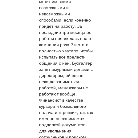
мстит им всеми
возможными и
невозможными
способами, если конечно
придет на работу. За
последние три месяца ее
работы появлялась она в
компании раза 2 и этого
полностью хватило, чтобы
испытать все прелести
общения с ней. Бухгалтер
занят амурными делами с
директором, ей вечно
некогда заниматься
работой, менеджеры не
работают вообще,
Финансист в качестве
курьера и безмолвного
палача и «тряпки», так как
именно он занимается
подделкой документов
для увольнения
сотрудников и поиском