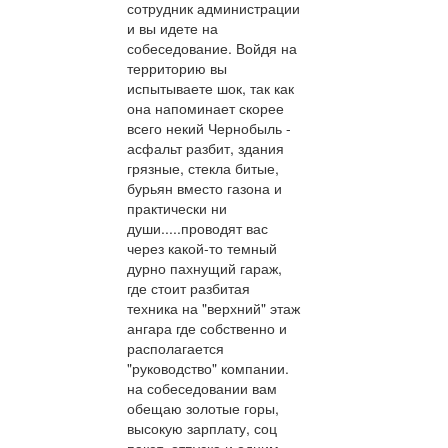
сотрудник администрации
и вы идете на
собеседование. Войдя на
территорию вы
испытываете шок, так как
она напоминает скорее
всего некий Чернобыль -
асфальт разбит, здания
грязные, стекла битые,
бурьян вместо газона и
практически ни
души.....проводят вас
через какой-то темный
дурно пахнущий гараж,
где стоит разбитая
техника на "верхний" этаж
ангара где собственно и
располагается
"руководство" компании.
на собеседовании вам
обещаю золотые горы,
высокую зарплату, соц
пакет, отпуска и одним