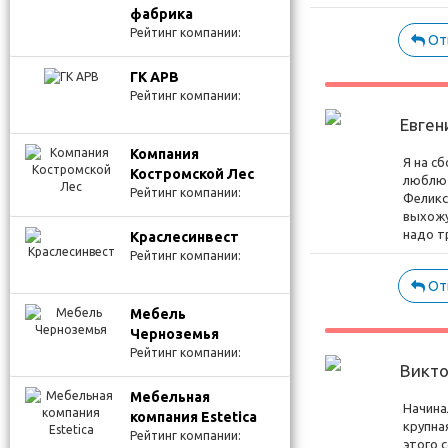
фабрика
Рейтинг компании:
От
ГК АРВ
Рейтинг компании:
Евген
Компания
Я на с
Костромской Лес
люблю 
Рейтинг компании:
Феликс
выхожу
надо т
Краслесинвест
Рейтинг компании:
От
Мебель
Черноземья
Рейтинг компании:
Викт
Мебельная
Начина
компания Estetica
крупна
Рейтинг компании:
этого 