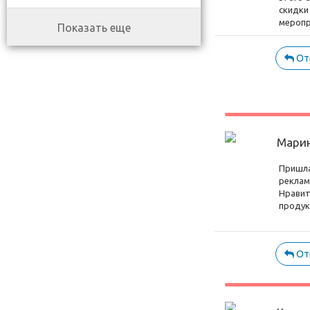
скидки
меропр
Показать еще
От
Мари
Пришла
реклам
Нравит
проду
От