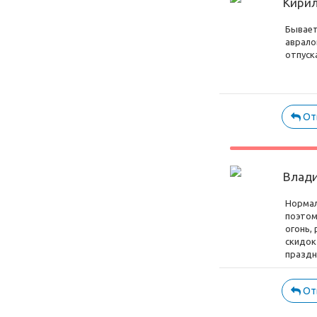
Кири
Бывает
аврало
отпуск
От
Влад
Нормал
поэтом
огонь,
скидок
праздн
От