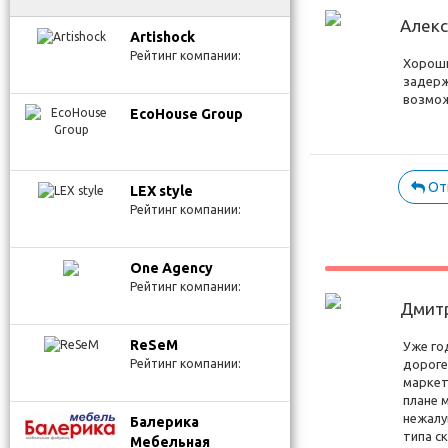
Алек
Artishock
Рейтинг компании:
Хороши
задерж
возмож
EcoHouse Group
От
LEX style
Рейтинг компании:
One Agency
Рейтинг компании:
Дмит
ReSeM
Уже го
Рейтинг компании:
дороге
маркет
плане 
нежалу
Балерика
типа с
Мебельная