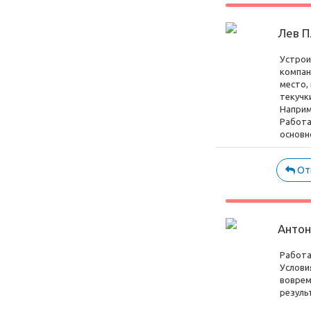
Лев П
Устрои
компан
место,
текучк
Наприм
Работа 
основн
От
Анто
Работа
Услови
воврем
резуль