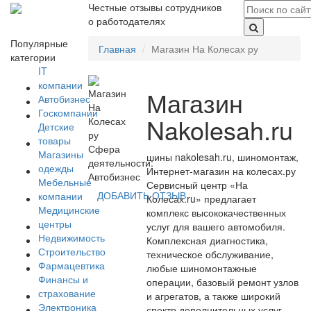
Честные отзывы сотрудников
о работодателях
Популярные
Главная
Магазин На Колесах ру
категории
IT
компании
Магазин
Автобизнес
Госкомпании
Nakolesah.ru
Детские
товары
Сфера
Магазины
шины nakolesah.ru, шиномонтаж,
деятельности:
одежды
Интернет-магазин на колесах.ру
Автобизнес
Мебельные
Сервисный центр «На
ДОБАВИТЬ ОТЗЫВ
компании
Колесах.ru» предлагает
Медицинские
комплекс высококачественных
центры
услуг для вашего автомобиля.
Недвижимость
Комплексная диагностика,
Строительство
техническое обслуживание,
Фармацевтика
любые шиномонтажные
Финансы и
операции, базовый ремонт узлов
страхование
и агрегатов, а также широкий
Электроника
спектр дополнительных услуг.