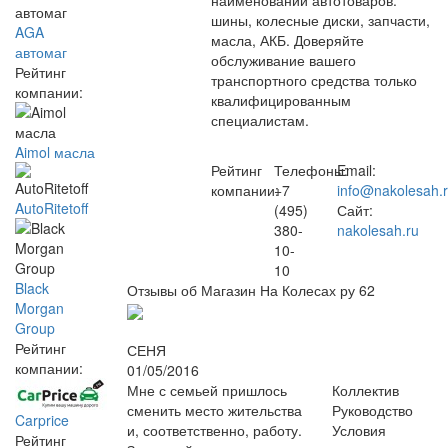
наименований автотоваров:
шины, колесные диски, запчасти,
AGA
масла, АКБ. Доверяйте
автомаг
обслуживание вашего
Рейтинг
транспортного средства только
компании:
квалифицированным
специалистам.
Aimol масла
Рейтинг
Телефоны:
Email:
компании:
+7
info@nakolesah.
AutoRitetoff
(495)
Сайт:
380-
nakolesah.ru
10-
10
Black
Отзывы об Магазин На Колесах ру
62
Morgan
Group
Рейтинг
СЕНЯ
компании:
01/05/2016
Мне с семьей пришлось
Коллектив
сменить место жительства
Руководство
Carprice
и, соответственно, работу.
Условия
Рейтинг