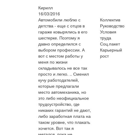
Кирилл
16/03/2016
Автомобили люблю с
Коллектив
детства - еще с отцов в
Руководство
гараже ковырялись в его
Условия
шестерке. Поэтому я
труда
давно определился с
Соц.пакет
выбором профессии. А
Карьерный
вот с местом работы у
рост
меня по жизни
складывалось не все так
просто и легко. .. Сменил
кучу работодателей,
которые предлагали
место автомеханика, но
это либо неофициальное
трудоустройство, где
никаких гарантий не дают,
либо заработная плата на
таком уровне, что плакать
хочется. Вот так я
метался, пока не