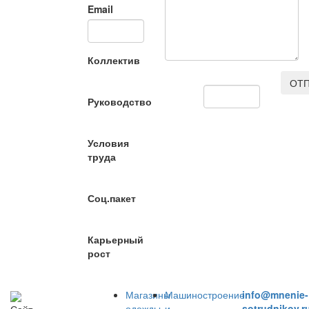
Email
Коллектив
ОТП
Руководство
Условия
труда
Соц.пакет
Карьерный
рост
Магазины
Машиностроение
info@mnenie-
одежды
и
sotrudnikov.r
Сайт