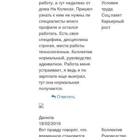
работу, а тут недалеко от
Условия
дома На Колесах. Пришел
труда
узнать к ним не нужны ли
Соц.пакет
специалисты моего
Карьерный
профиля и остался
рост
работать. Есть своя
специфика, дисциплина
строгая, места работы
технологичные. Коллектив
нормальный, руководство
адекватное. Работа меня
устраивает, я ведь и по
зарплате еще выиграл,
тут она нормальная
получается.
Ответить
Данила
18/02/2016
Вот правду говорят, что
Коллектив
временное становится
Руководство