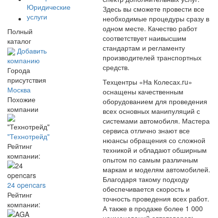
Юридические
Здесь вы сможете провести все
услуги
необходимые процедуры сразу в
одном месте. Качество работ
Полный
соответствует наивысшим
каталог
стандартам и регламенту
Добавить
производителей транспортных
компанию
средств.
Города
присутствия
Техцентры «На Колесах.ru»
Москва
оснащены качественным
Похожие
оборудованием для проведения
компании
всех основных манипуляций с
системами автомобиля. Мастера
сервиса отлично знают все
"Технотрейд"
нюансы обращения со сложной
Рейтинг
техникой и обладают обширным
компании:
опытом по самым различным
маркам и моделям автомобилей.
Благодаря такому подходу
24 opencars
обеспечивается скорость и
Рейтинг
точность проведения всех работ.
компании:
А также в продаже более 1 000