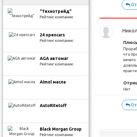
От
"Технотрейд"
Рейтинг компании:
Нико
24 opencars
Рейтинг компании:
Плюсы
Прораб
что пр
AGA автомаг
ничего 
Рейтинг компании:
доволь
практи
Aimol масла
Отриц
Нет
От
AutoRitetoff
Black Morgan Group
Рейтинг компании: