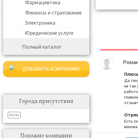
Фармацевтика
Финансы и страхование
Электроника
Юридические услуги
Полный каталог
Рома
ДОБАВИТЬ КОМПАНИЮ
Плюсы
Да тек
не так
работо
главно
Города присутствия
отзывч
Отриц
МОСКВА
Есть с
винова
Похожие компании