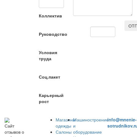
Коллектив
ОТП
Руководство
Условия
труда
Соц.пакет
Карьерный
рост
Магазины
Машиностроение
info@mnenie-
одежды
и
sotrudnikov.r
Сайт
Салоны
оборудование
отзывов о