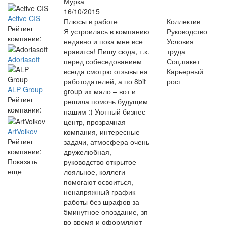
Мурка
16/10/2015
Active CIS
Плюсы в работе
Коллектив
Рейтинг
Я устроилась в компанию
Руководство
компании:
недавно и пока мне все
Условия
нравится! Пишу сюда, т.к.
труда
Adoriasoft
перед собеседованием
Соц.пакет
всегда смотрю отзывы на
Карьерный
работодателей, а по 8bit
рост
ALP Group
group их мало – вот и
Рейтинг
решила помочь будущим
компании:
нашим :) Уютный бизнес-
центр, прозрачная
ArtVolkov
компания, интересные
Рейтинг
задачи, атмосфера очень
компании:
дружелюбная,
Показать
руководство открытое
еще
лояльное, коллеги
помогают освоиться,
ненапряжный график
работы без шрафов за
5минутное опоздание, зп
во время и оформляют