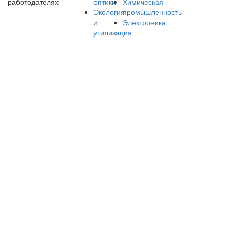
оптики
Химическая
работодателях
Экология
промышленность
и
Электроника
утилизация