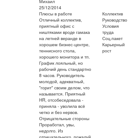
Михаил
25/12/2014
Плюсы в работе
Коллектив
Отличный коллектив,
Руководство
приятный офис с
Условия
ништяками вроде гамака
труда
на летней веранде в
Соц.пакет
хорошем бизнес-центре,
Карьерный
теннисного стола,
рост
хорошего монитора и тп.
График лояльный, но
рабочий день стандартно
8 часов. Руководитель
молодой, адекватный,
"горит" своим делом, что
называется. Приятный
HR, отсобеседовала -
приняла - уволила всё
четко и без нервов.
Отрицательные стороны
Проработал, увы,
недолго. Из
отрицательного, пожалуй,