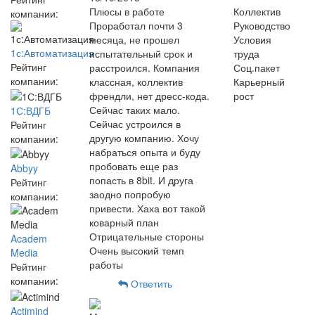
Плюсы в работе
Коллектив
компании:
Проработал почти 3
Руководство
месяца, не прошел
Условия
1с:Автоматизация
испытательный срок и
труда
Рейтинг
расстроился. Компания
Соц.пакет
компании:
классная, коллектив
Карьерный
френдли, нет дресс-кода.
рост
Сейчас таких мало.
1С:ВДГБ
Сейчас устроился в
Рейтинг
другую компанию. Хочу
компании:
набраться опыта и буду
пробовать еще раз
Abbyy
попасть в 8bit. И друга
Рейтинг
заодно попробую
компании:
привести. Хаха вот такой
коварный план
Отрицательные стороны
Academ
Очень высокий темп
Media
работы
Рейтинг
компании:
Ответить
Actimind