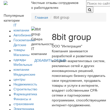
Честные отзывы сотрудников
о работодателях
Популярные
Главная
8bit group
категории
IT
компании
8bit group
Автобизнес
Сфера
Госкомпании
деятельности:
Детские
ООО "Интеграция"
IT
товары
Компания занимается
компании
Магазины
разработкой и развитием
одежды
ДОБАВИТЬ ОТЗЫВ
интернет-маркетинговых систем,
Мебельные
рекламных сетей и других
компании
инновационных решений,
Медицинские
помогающих бизнесу продвигать
центры
свои предложения, продавать
Недвижимость
товары и услуги в интернете,
Строительство
владеет собственными СРA-
Фармацевтика
сетями и партнерскими
Финансы и
программами, способствующими
страхование
интернет-продвижению.
Электроника