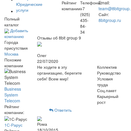
Рейтинг
Телефоны:
Email:
Юридические
компании:
+7
team@8bitgroup.
услуги
(925)
Сайт:
Полный
435-
8bitgroup.ru
каталог
84-
Добавить
34
компанию
Отзывы об 8bit group
9
Города
присутствия
Москва
Олег
Похожие
22/07/2020
компании
Не ходите в эту
Коллектив
организацию, берегите
Руководство
себя! Всем мир!
Условия
труда
Business
Соц.пакет
System
Карьерный
Telecom
рост
Рейтинг
Ответить
компании:
Рома
1С-Рарус
18/10/2015
Рейтинг