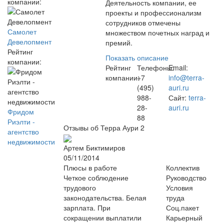
компании:
Деятельность компании, ее
проекты и профессионализм
сотрудников отмечены
Самолет
множеством почетных наград и
Девелопмент
премий.
Рейтинг
Показать описание
компании:
Рейтинг
Телефоны:
Email:
компании:
+7
info@terra-
(495)
auri.ru
988-
Сайт:
terra-
28-
auri.ru
Фридом
88
Риэлти -
Отзывы об Терра Аури
2
агентство
недвижимости
Артем Биктимиров
05/11/2014
Плюсы в работе
Коллектив
Четкое соблюдение
Руководство
трудового
Условия
законодательства. Белая
труда
зарплата. При
Соц.пакет
сокращении выплатили
Карьерный