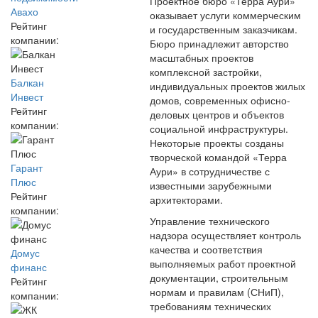
Проектное бюро «Терра Аури»
Авахо
оказывает услуги коммерческим
Рейтинг
и государственным заказчикам.
компании:
Бюро принадлежит авторство
масштабных проектов
комплексной застройки,
Балкан
индивидуальных проектов жилых
Инвест
домов, современных офисно-
Рейтинг
деловых центров и объектов
компании:
социальной инфраструктуры.
Некоторые проекты созданы
творческой командой «Терра
Гарант
Аури» в сотрудничестве с
Плюс
известными зарубежными
Рейтинг
архитекторами.
компании:
Управление технического
надзора осуществляет контроль
качества и соответствия
Домус
выполняемых работ проектной
финанс
документации, строительным
Рейтинг
нормам и правилам (СНиП),
компании:
требованиям технических