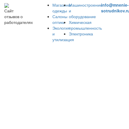
Магазины
Машиностроение
info@mnenie-
одежды
и
sotrudnikov.r
Сайт
Салоны
оборудование
отзывов о
оптики
Химическая
работодателях
Экология
промышленность
и
Электроника
утилизация