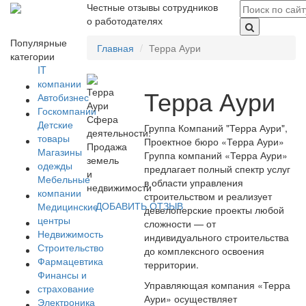
Честные отзывы сотрудников
о работодателях
Популярные
Главная
Терра Аури
категории
IT
компании
Терра Аури
Автобизнес
Госкомпании
Сфера
Детские
Группа Компаний "Терра Аури",
деятельности:
товары
Проектное бюро «Терра Аури»
Продажа
Магазины
Группа компаний «Терра Аури»
земель
одежды
предлагает полный спектр услуг
и
Мебельные
в области управления
недвижимости
компании
строительством и реализует
ДОБАВИТЬ ОТЗЫВ
Медицинские
девелоперские проекты любой
центры
сложности — от
Недвижимость
индивидуального строительства
Строительство
до комплексного освоения
Фармацевтика
территории.
Финансы и
Управляющая компания «Терра
страхование
Аури» осуществляет
Электроника