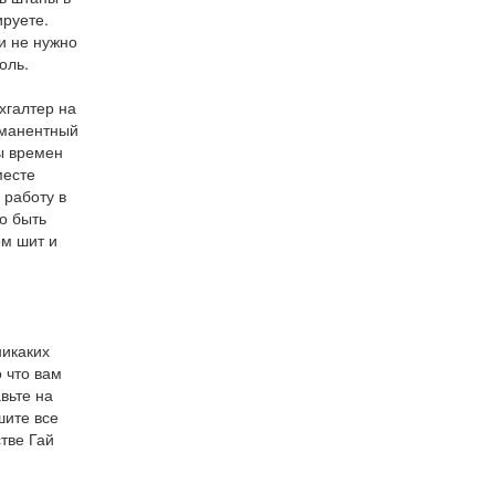
ируете.
и не нужно
оль.
хгалтер на
рманентный
ы времен
месте
 работу в
о быть
ом шит и
никаких
 что вам
вьте на
шите все
тве Гай