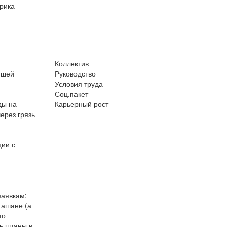
ерика
Коллектив
йшей
Руководство
Условия труда
Соц.пакет
ды на
Карьерный рост
ерез грязь
ции с
заявкам:
 ашане (а
то
ь штаны в