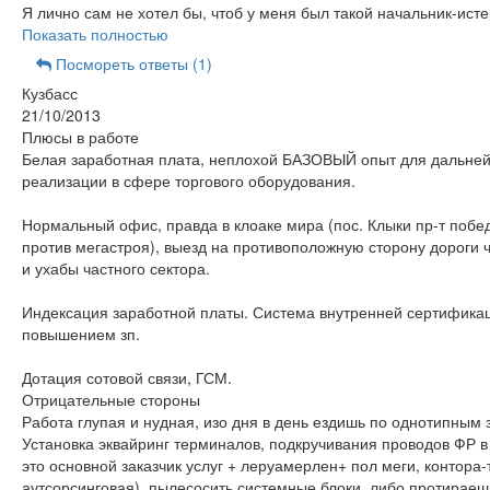
Я лично сам не хотел бы, чтоб у меня был такой начальник-ист
Показать полностью
Посмореть ответы (1)
Кузбасс
21/10/2013
Плюсы в работе
Белая заработная плата, неплохой БАЗОВЫЙ опыт для дальне
реализации в сфере торгового оборудования.
Нормальный офис, правда в клоаке мира (пос. Клыки пр-т побе
против мегастроя), выезд на противоположную сторону дороги ч
и ухабы частного сектора.
Индексация заработной платы. Система внутренней сертифика
повышением зп.
Дотация сотовой связи, ГСМ.
Отрицательные стороны
Работа глупая и нудная, изо дня в день ездишь по однотипным 
Установка эквайринг терминалов, подкручивания проводов ФР в
это основной заказчик услуг + леруамерлен+ пол меги, контора-
аутсорсинговая), пылесосить системные блоки, либо протираеш