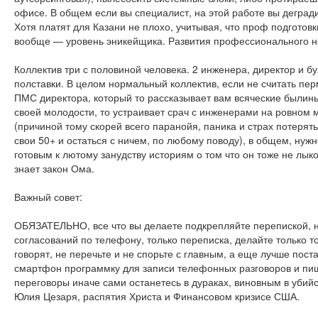
офисе. В общем если вы специалист, на этой работе вы деград
Хотя платят для Казани не плохо, учитывая, что проф подготовк
вообще — уровень эникейщика. Развития профессионального н
Коллектив три с половиной человека. 2 инженера, директор и бу
полставки. В целом нормальный коллектив, если не считать пе
ПМС директора, который то рассказывает вам всяческие былин
своей молодости, то устраивает срач с инженерами на ровном 
(причиной тому скорей всего паранойя, паника и страх потерять
свои 50+ и остаться с ничем, по любому поводу), в общем, нужн
готовым к лютому занудству историям о том что он тоже не лык
знает закон Ома.
Важный совет:
ОБЯЗАТЕЛЬНО, все что вы делаете подкрепляйте перепиской, 
согласований по телефону, только переписка, делайте только то
говорят, не перечьте и не спорьте с главным, а еще лучше поста
смартфон программку для записи телефонных разговоров и пи
переговоры иначе сами останетесь в дураках, виновным в убийс
Юлия Цезаря, распятия Христа и Финансовом кризисе США.