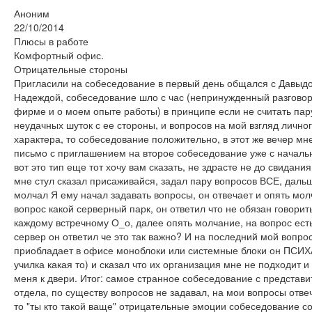
Аноним
22/10/2014
Плюсы в работе
Комфортный офис.
Отрицательные стороны
Пригласили на собеседование в первый день общался с Давыд
Надеждой, собеседование шло с час (непринужденный разговор
фирме и о моем опыте работы) в принципе если не считать пар
неудачных шуток с ее стороны, и вопросов на мой взгляд лично
характера, то собеседование положительно, в этот же вечер м
письмо с приглашением на второе собеседование уже с начальн
вот это тип еще тот хочу вам сказать, не здрасте не до свидания
мне стул сказал присаживайся, задал пару вопросов ВСЕ, даль
молчал Я ему начал задавать вопросы, он отвечает и опять мол
вопрос какой серверный парк, он ответил что не обязан говорить
каждому встречному О_о, далее опять молчание, на вопрос ест
сервер он ответил че это так важно? И на последний мой вопрос
приобладает в офисе моноблоки или системные блоки он ПСИХ
училка какая то) и сказал что их организация мне не подходит 
меня к двери. Итог: самое странное собеседование с представи
отдела, по существу вопросов не задавал, на мои вопросы отве
то "ты кто такой ваще" отрицательные эмоции собеседование с