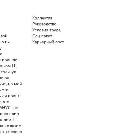
Коллектив
Руководство
Условия труда
овой
Соц.пакет
 о их
Карьерный рост
у
го
не пришло
иком IT,
 толкнул
ше он
чит, на мой
 это
ь ли принт
, что
АНУЛ как
и проводил
телем IT
чал с каким
оответсвено