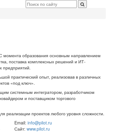
. С момента образования основным направлением
тка, поставка комплексных решений и ИТ-
ых предприятий.
ьшой практический опыт, реализовав в различных
ектов «под ключ».
ущим системным интегратором, разработчиком
ровайдером и поставщиком торгового
для реализации проектов любого уровня сложности.
Email:
info@pilot.ru
6
Сайт:
www.pilot.ru