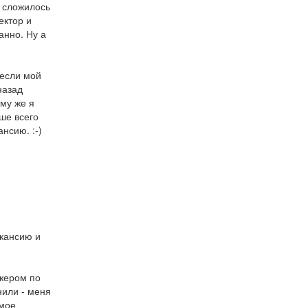
 сложилось
ектор и
анно. Ну а
 если мой
назад
ому же я
ше всего
нсию. :-)
кансию и
жером по
нили - меня
 мое