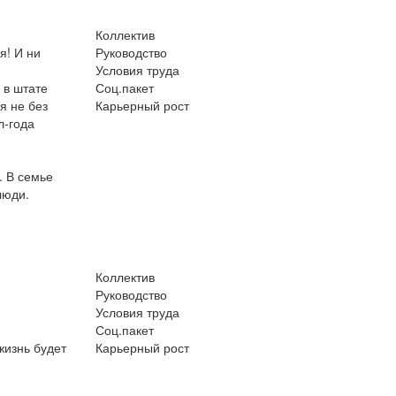
Коллектив
я! И ни
Руководство
Условия труда
 в штате
Соц.пакет
я не без
Карьерный рост
л-года
. В семье
люди.
Коллектив
Руководство
Условия труда
Соц.пакет
жизнь будет
Карьерный рост