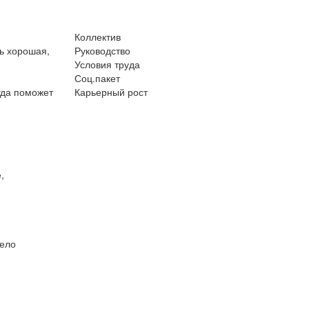
Коллектив
ь хорошая,
Руководство
Условия труда
Соц.пакет
гда поможет
Карьерный рост
,
жело