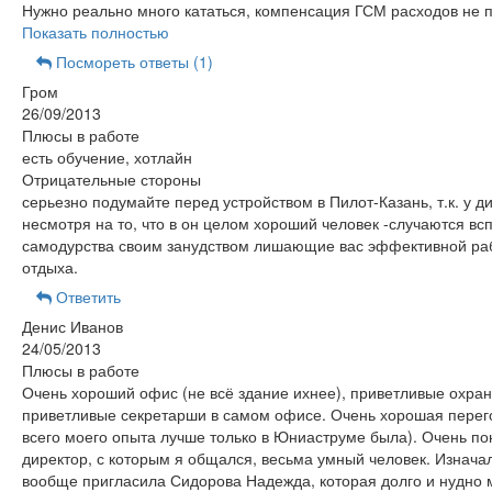
Нужно реально много кататься, компенсация ГСМ расходов не 
Показать полностью
Посмореть ответы (1)
Гром
26/09/2013
Плюсы в работе
есть обучение, хотлайн
Отрицательные стороны
серьезно подумайте перед устройством в Пилот-Казань, т.к. у д
несмотря на то, что в он целом хороший человек -случаются вс
самодурства своим занудством лишающие вас эффективной ра
отдыха.
Ответить
Денис Иванов
24/05/2013
Плюсы в работе
Очень хороший офис (не всё здание ихнее), приветливые охран
приветливые секретарши в самом офисе. Очень хорошая перег
всего моего опыта лучше только в Юниаструме была). Очень п
директор, с которым я общался, весьма умный человек. Изнача
вообще пригласила Сидорова Надежда, которая долго и нудно 