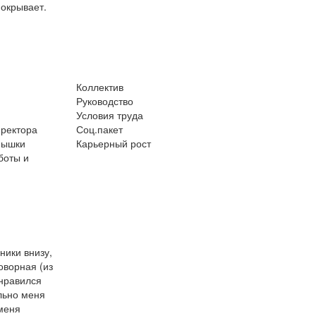
покрывает.
Коллектив
Руководство
Условия труда
иректора
Соц.пакет
пышки
Карьерный рост
боты и
ники внизу,
оворная (из
онравился
льно меня
меня