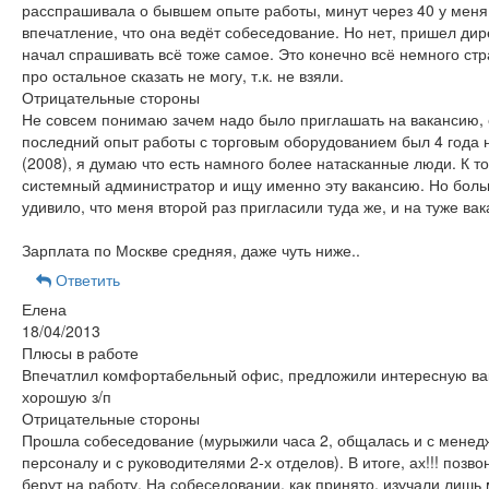
расспрашивала о бывшем опыте работы, минут через 40 у меня
впечатление, что она ведёт собеседование. Но нет, пришел дир
начал спрашивать всё тоже самое. Это конечно всё немного стр
про остальное сказать не могу, т.к. не взяли.
Отрицательные стороны
Не совсем понимаю зачем надо было приглашать на вакансию,
последний опыт работы с торговым оборудованием был 4 года 
(2008), я думаю что есть намного более натасканные люди. К т
системный администратор и ищу именно эту вакансию. Но боль
удивило, что меня второй раз пригласили туда же, и на туже вака
Зарплата по Москве средняя, даже чуть ниже..
Ответить
Елена
18/04/2013
Плюсы в работе
Впечатлил комфортабельный офис, предложили интересную ва
хорошую з/п
Отрицательные стороны
Прошла собеседование (мурыжили часа 2, общалась и с менед
персоналу и с руководителями 2-х отделов). В итоге, ах!!! позво
берут на работу. На собеседовании, как принято, изучали лишь