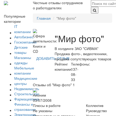
Честные отзывы сотрудников
о работодателях
Популярные
Главная
"Мир фото"
категории
IT
компании
"Мир фото"
Сфера
Автобизнес
деятельности:
Госкомпании
Книги и
Детские
В холдинге ЗАО "СИВМА"
CD
товары
Продажа фото-, видеотехники,
Магазины
ДОБАВИТЬ ОТЗЫВ
продажа сопутствующих товаров
одежды
Рейтинг
Телефоны:
Мебельные
компании:
137-
компании
08-
Медицинские
33
центры
Отзывы об "Мир фото"
1
Недвижимость
Строительство
Аноним
Фармацевтика
03/07/2008
Финансы и
Плюсы в работе
Коллектив
страхование
Не указаны
Руководство
Электроника
Отрицательные стороны
Условия