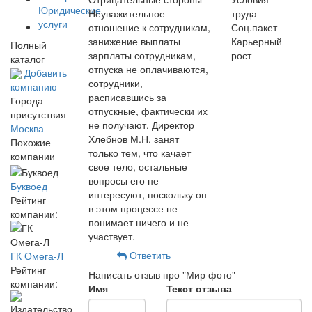
Юридические
Неуважительное
труда
услуги
отношение к сотрудникам,
Соц.пакет
занижение выплаты
Карьерный
Полный
зарплаты сотрудникам,
рост
каталог
отпуска не оплачиваются,
Добавить
сотрудники,
компанию
расписавшись за
Города
отпускные, фактически их
присутствия
не получают. Директор
Москва
Хлебнов М.Н. занят
Похожие
только тем, что качает
компании
свое тело, остальные
вопросы его не
Буквоед
интересуют, поскольку он
Рейтинг
в этом процессе не
компании:
понимает ничего и не
участвует.
Ответить
ГК Омега-Л
Рейтинг
Написать отзыв про "Мир фото"
компании:
Имя
Текст отзыва