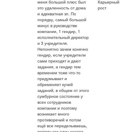
меня большой плюс был
Карьерный
это удаленность от дома
рост
и адекватная зп. По
порядку, самый большой
минус в руководстве
компании, 1 гендир, 1
исполнительный директор
и 3 учредителя.
Непонятно зачем конечно
гендир, если учредители
сами приходят и дают
задания, а гендир тем
временем тоже что-то
придумывает и
обременяет кучей
заданий, в общем от этого
сумбурное состояние у
всех сотрудников
компании и поэтому
возникает много
противоречий и потом
ещё все переделываешь,
потому как один скажет