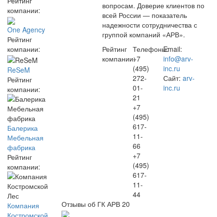
Рейтинг
вопросам. Доверие клиентов по
компании:
всей России — показатель
надежности сотрудничества с
One Agency
группой компаний «АРВ».
Рейтинг
Рейтинг
Телефоны:
Email:
компании:
компании:
+7
info@arv-
(495)
inc.ru
ReSeM
272-
Сайт:
arv-
Рейтинг
01-
inc.ru
компании:
21
+7
(495)
617-
Балерика
11-
Мебельная
66
фабрика
+7
Рейтинг
(495)
компании:
617-
11-
44
Отзывы об ГК АРВ
20
Компания
Костромской