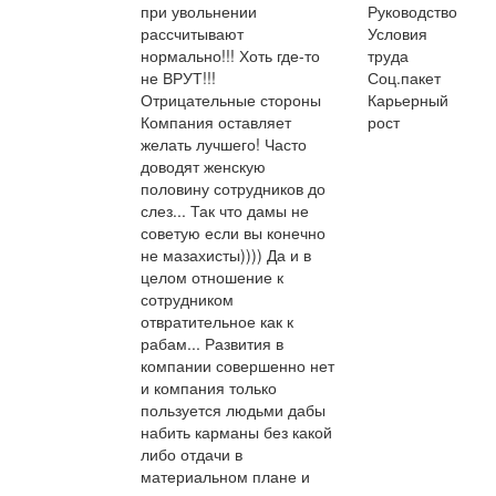
при увольнении
Руководство
рассчитывают
Условия
нормально!!! Хоть где-то
труда
не ВРУТ!!!
Соц.пакет
Отрицательные стороны
Карьерный
Компания оставляет
рост
желать лучшего! Часто
доводят женскую
половину сотрудников до
слез... Так что дамы не
советую если вы конечно
не мазахисты)))) Да и в
целом отношение к
сотрудником
отвратительное как к
рабам... Развития в
компании совершенно нет
и компания только
пользуется людьми дабы
набить карманы без какой
либо отдачи в
материальном плане и