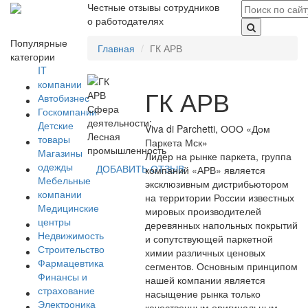
Честные отзывы сотрудников
о работодателях
Популярные
Главная
ГК АРВ
категории
IT
компании
ГК АРВ
Автобизнес
Сфера
Госкомпании
деятельности:
Детские
Viva di Parchetti, ООО «Дом
Лесная
товары
Паркета Мск»
промышленность
Магазины
Лидер на рынке паркета, группа
одежды
ДОБАВИТЬ ОТЗЫВ
компаний «АРВ» является
Мебельные
эксклюзивным дистрибьютором
компании
на территории России известных
Медицинские
мировых производителей
центры
деревянных напольных покрытий
Недвижимость
и сопутствующей паркетной
Строительство
химии различных ценовых
Фармацевтика
сегментов. Основным принципом
Финансы и
нашей компании является
страхование
насыщение рынка только
Электроника
качественным оригинальным