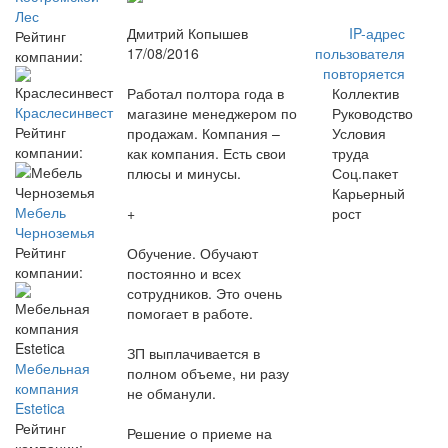
Лес
Дмитрий Копышев
IP-адрес
Рейтинг
17/08/2016
пользователя
компании:
повторяется
Работал полтора года в
Коллектив
Краслесинвест
магазине менеджером по
Руководство
Рейтинг
продажам. Компания –
Условия
компании:
как компания. Есть свои
труда
плюсы и минусы.
Соц.пакет
Карьерный
Мебель
+
рост
Черноземья
Рейтинг
Обучение. Обучают
компании:
постоянно и всех
сотрудников. Это очень
помогает в работе.
ЗП выплачивается в
Мебельная
полном объеме, ни разу
компания
не обманули.
Estetica
Рейтинг
Решение о приеме на
компании: