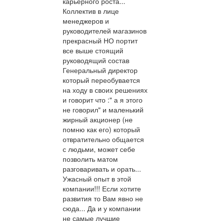
карьерного роста...
Коллектив в лице
менеджеров и
руководителей магазинов
прекрасный НО портит
все выше стоящий
руководящий состав
Генеральный директор
который переобувается
на ходу в своих решениях
и говорит что :" а я этого
не говорил" и маленький
жирный акционер (не
помню как его) который
отвратительно общается
с людьми, может себе
позволить матом
разговаривать и орать...
Ужасный опыт в этой
компании!!! Если хотите
развития то Вам явно не
сюда... Да и у компании
не самые лучшие