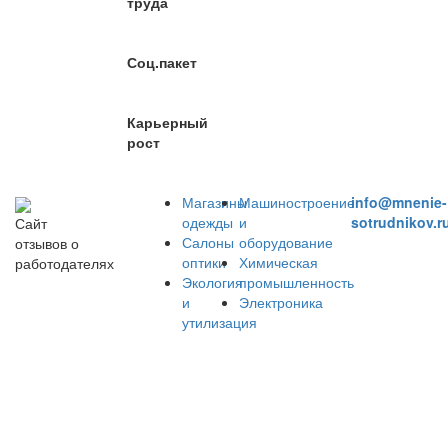
труда
Соц.пакет
Карьерный
рост
Магазины
Машиностроение
info@mnenie-
одежды
и
sotrudnikov.r
Сайт
Салоны
оборудование
отзывов о
оптики
Химическая
работодателях
Экология
промышленность
и
Электроника
утилизация