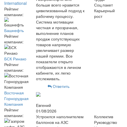
International
больше всего нравится
Соц.пакет
Рейтинг
цивилизованный подход к
Карьерный
компании:
рабочему процессу.
рост
Система мотивации
честная и прозрачная,
Башнефть
выполнение планов
Рейтинг
продаж сопутствующих
компании:
товаров напрямую
увеличивает размер
нашей премии. Все
БСК Ринако
показатели открыто
Рейтинг
отображаются в личном
компании:
кабинете, их легко
отслеживать.
Ответить
Восточная
Горнорудная
Компания
Евгений
Рейтинг
01/08/2026
компании:
Устроился наполнителем
Коллектив
баллонов на АЗС
Руководство