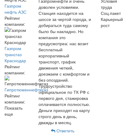
Газпромнефти и очень
Условия
Газпром
доволен условиями.
труда
нефть АЗС
Станция находится на
Соц.пакет
Рейтинг
шоссе за чертой города, и
Карьерный
компании:
добираться туда самому
рост
было бы накладно. Но
компания это
предусмотреа: нас возит
Газпром
бесплатный
трансгаз
корпоративный
Краснодар
транспорт, график
Рейтинг
движения четкий,
компании:
доезжаем с комфортом и
без опозданий.
Трудоустройство
Гипротюменнефтегаз
официальное по ТК РФ с
Рейтинг
первого дня, стажировка
компании:
оплачивается полностью.
Показать
Деньги приходят на карту
еще
строго день в день,
дважды в месяц.
Ответить