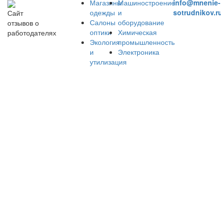
Магазины
Машиностроение
info@mnenie-
одежды
и
sotrudnikov.r
Сайт
Салоны
оборудование
отзывов о
оптики
Химическая
работодателях
Экология
промышленность
и
Электроника
утилизация