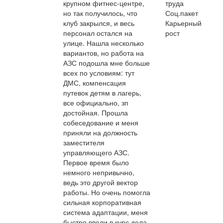
крупном фитнес-центре,
труда
но так получилось, что
Соц.пакет
клуб закрылся, и весь
Карьерный
персонал остался на
рост
улице. Нашла несколько
вариантов, но работа на
АЗС подошла мне больше
всех по условиям: тут
ДМС, компенсация
путевок детям в лагерь,
все официально, зп
достойная. Прошла
собеседование и меня
приняли на должность
заместителя
управляющего АЗС.
Первое время было
немного непривычно,
ведь это другой вектор
работы. Но очень помогла
сильная корпоративная
система адаптации, меня
быстро ввели в курс дела,