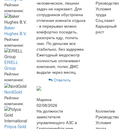
человеческое, лишних
Руководство
Рейтинг
задач не нарезают. Для
Условия
компании:
сотрудников обустроена
труда
отличная комната отдыха
Соц.пакет
- в перерывах можно
Карьерный
Baker
комфортно посидеть,
рост
Hughes B.V.
разогреть еду, попить
Рейтинг
чаю. По деньгам все
компании:
стабильно, без задержек.
Ежегодный медосмотр
полностью оплачивает
ERIELL
компания, полис ДМС
Group
выдали через месяц.
Рейтинг
компании:
Ответить
NordGold
Рейтинг
Марина
компании:
02/08/2026
На должности
Коллектив
заместителя
Руководство
управляющего АЗС в
Условия
Polyus Gold
Газпромнефти мне
труда