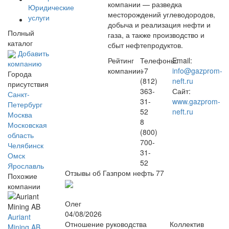
компании — разведка
Юридические
месторождений углеводородов,
услуги
добыча и реализация нефти и
Полный
газа, а также производство и
каталог
сбыт нефтепродуктов.
Добавить
Рейтинг
Телефоны:
Email:
компанию
компании:
+7
info@gazprom-
Города
(812)
neft.ru
присутствия
363-
Сайт:
Санкт-
31-
www.gazprom-
Петербург
52
neft.ru
Москва
8
Московская
(800)
область
700-
Челябинск
31-
Омск
52
Ярославль
Отзывы об Газпром нефть
77
Похожие
компании
Олег
04/08/2026
Auriant
Отношение руководства
Коллектив
Mining AB