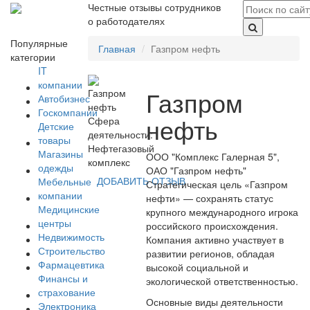
Честные отзывы сотрудников
о работодателях
Популярные
Главная
Газпром нефть
категории
IT
компании
Газпром
Автобизнес
Госкомпании
нефть
Сфера
Детские
деятельности:
товары
Нефтегазовый
Магазины
ООО "Комплекс Галерная 5",
комплекс
одежды
ОАО "Газпром нефть"
ДОБАВИТЬ ОТЗЫВ
Мебельные
Стратегическая цель «Газпром
компании
нефти» — сохранять статус
Медицинские
крупного международного игрока
центры
российского происхождения.
Недвижимость
Компания активно участвует в
Строительство
развитии регионов, обладая
Фармацевтика
высокой социальной и
Финансы и
экологической ответственностью.
страхование
Основные виды деятельности
Электроника