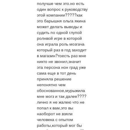
получше чем это.но есть
один вопрос к руководству
этой компании?????как
это барышня ольга якина
может делать выводы и
судить по одной глупой
ролнвой игре в которой
она играла роль мозгача
который раз в год заходит
в магазин?тоесть раз мне
никто не звонил,значит
эта персона нон град уже
сама еще в тот день
приняла решение
непонятно чем
обоснованное,мурыжила
мне могз и так далее????
лично я не жалею что не
попал к вам,это вы
наоборот не взяли
человека с опытом
работы,который мог бы