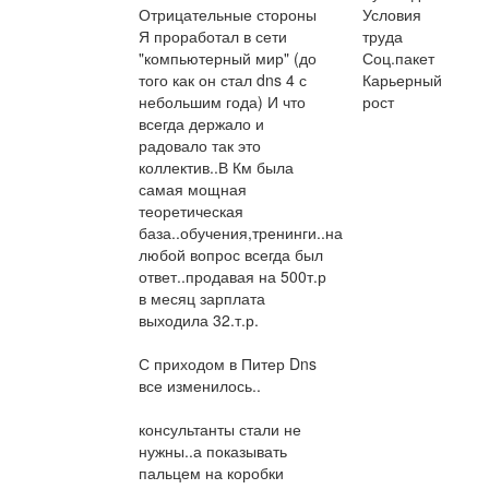
Отрицательные стороны
Условия
Я проработал в сети
труда
"компьютерный мир" (до
Соц.пакет
того как он стал dns 4 с
Карьерный
небольшим года) И что
рост
всегда держало и
радовало так это
коллектив..В Км была
самая мощная
теоретическая
база..обучения,тренинги..на
любой вопрос всегда был
ответ..продавая на 500т.р
в месяц зарплата
выходила 32.т.р.
С приходом в Питер Dns
все изменилось..
консультанты стали не
нужны..а показывать
пальцем на коробки