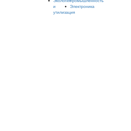
Экология
промышленность
и
Электроника
утилизация