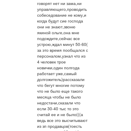
говорят нет ни зама,ни
управляющего,проводить
собеседование не кому,и
когда будут сие господа
они не знают,звоню
якиной ольге,она мне
подождите,сейчас все
устрою,ждал минут 50-60(
за это время пообщался с
персоналом,узнал что из
4 человек трое
новички,один полгода
работает уже,самый
долгожитель)рассказали
что бегут многие потому
что не было еще такого
месяца чтобы не было
недостачи,сказали что
если 30-40 тыс то это
считай ее и не было(((а
ведь все это высчитывают
из зп продавцов(тоесть