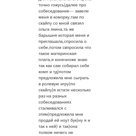
точно гожусь)далее про
собеседование--- завели
меня в коморку,там по
скайпу со мной связял
ольга якина,та же
барышня которая меня и
приглашала,спросила о
себе,потом свпросила что
такое материнская
плата,я конечноже знаю
так как сам собирал себе
комп и тд)потом
предложила мне сыграть
в ролевую игру)по
скайпу)я кстати несколько
раз на разных
собеседованиях
сталкивался с
этим)предложила мне
продай ей ноут бук)ну я и
так к ней) и так)она
толком ничего не