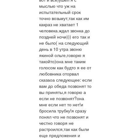
мыслью что уж на
испытательный срок
точно возьмут,так как им
какраз не хватает 1
человека.ждал звонка до
поздней ночи))) его так и
не было( на следующий
день в 10 утра звоню
якиной ольге,говорю я
такойто)она мне таким
голосом как будто я ее от
любовника оторвал
сказаоа следующее: если
вам до обеда позвонят то
вы приняты,я говорю а
если не позвонят?она
мне если нет то нет!и
бросила трубку!я сразу
понял что не позвонят и
честно говоря не
растроился,так как были
еще предложения и