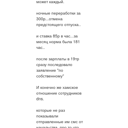
может каждый.
ночные переработки за
300р...отмена
предстоящего отпуска..
и ставка 85р в час...за
месяц норма была 181
час..
после зарплаты в 19тр
сразу последовало
заявление "по
собственному"
И конечно же хамское
отношение сотрудников
dns.
которые не раз
показывали
отправленные им смс от
начальства..про то что