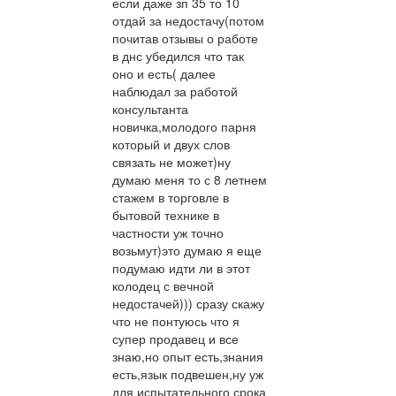
если даже зп 35 то 10
отдай за недостачу(потом
почитав отзывы о работе
в днс убедился что так
оно и есть( далее
наблюдал за работой
консультанта
новичка,молодого парня
который и двух слов
связать не может)ну
думаю меня то с 8 летнем
стажем в торговле в
бытовой технике в
частности уж точно
возьмут)это думаю я еще
подумаю идти ли в этот
колодец с вечной
недостачей))) сразу скажу
что не понтуюсь что я
супер продавец и все
знаю,но опыт есть,знания
есть,язык подвешен,ну уж
для испытательного срока