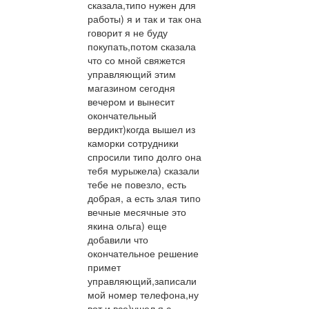
сказала,типо нужен для
работы) я и так и так она
говорит я не буду
покупать,потом сказала
что со мной свяжется
управляющий этим
магазином сегодня
вечером и вынесит
окончательный
вердикт)когда вышел из
каморки сотрудники
спросили типо долго она
тебя мурыжела) сказали
тебе не повезло, есть
добрая, а есть злая типо
вечные месячные это
якина ольга) еще
добавили что
окончательное решение
примет
управляющий,записали
мой номер телефона,ну
вот и все)ушел я с