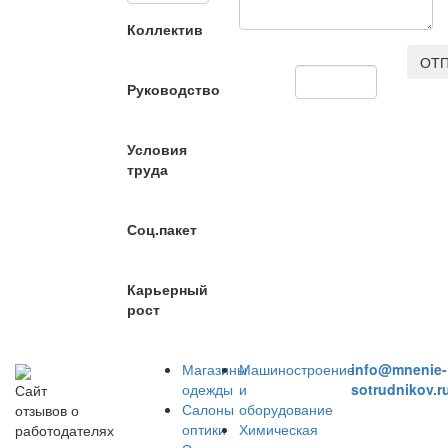
Коллектив
ОТП
Руководство
Условия
труда
Соц.пакет
Карьерный
рост
Магазины
Машиностроение
info@mnenie-
одежды
и
sotrudnikov.r
Сайт
Салоны
оборудование
отзывов о
оптики
Химическая
работодателях