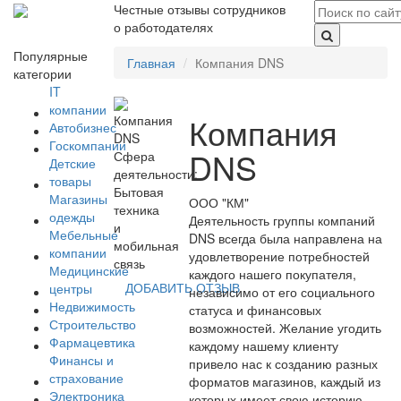
Честные отзывы сотрудников
о работодателях
Популярные
Главная
Компания DNS
категории
IT
компании
Компания
Автобизнес
Госкомпании
DNS
Сфера
Детские
деятельности:
товары
Бытовая
Магазины
ООО "КМ"
техника
одежды
Деятельность группы компаний
и
Мебельные
DNS всегда была направлена на
мобильная
компании
удовлетворение потребностей
связь
Медицинские
каждого нашего покупателя,
ДОБАВИТЬ ОТЗЫВ
центры
независимо от его социального
Недвижимость
статуса и финансовых
Строительство
возможностей. Желание угодить
Фармацевтика
каждому нашему клиенту
Финансы и
привело нас к созданию разных
страхование
форматов магазинов, каждый из
Электроника
которых имеет свою историю,