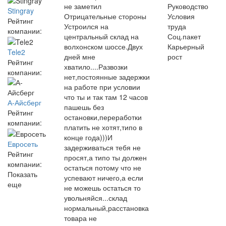
не заметил
Руководство
Stingray
Отрицательные стороны
Условия
Рейтинг
Устроился на
труда
компании:
центральный склад на
Соц.пакет
волхонском шоссе.Двух
Карьерный
Tele2
дней мне
рост
Рейтинг
хватило....Развозки
компании:
нет,постоянные задержки
на работе при условии
что ты и так там 12 часов
А-Айсберг
пашешь без
Рейтинг
остановки,переработки
компании:
платить не хотят,типо в
конце года)))И
Евросеть
задерживаться тебя не
Рейтинг
просят,а типо ты должен
компании:
остаться потому что не
Показать
успевают ничего,а если
еще
не можешь остаться то
увольняйся...склад
нормальный,расстановка
товара не