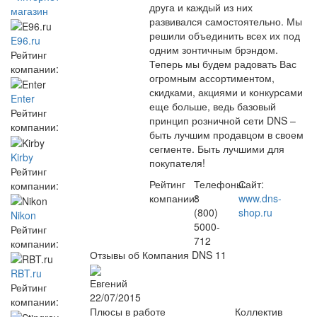
друга и каждый из них
магазин
развивался самостоятельно. Мы
решили объединить всех их под
E96.ru
одним зонтичным брэндом.
Рейтинг
Теперь мы будем радовать Вас
компании:
огромным ассортиментом,
скидками, акциями и конкурсами
Enter
еще больше, ведь базовый
Рейтинг
принцип розничной сети DNS –
компании:
быть лучшим продавцом в своем
сегменте. Быть лучшими для
Kirby
покупателя!
Рейтинг
Рейтинг
Телефоны:
Сайт:
компании:
компании:
8
www.dns-
(800)
shop.ru
Nikon
5000-
Рейтинг
712
компании:
Отзывы об Компания DNS
11
RBT.ru
Евгений
Рейтинг
22/07/2015
компании:
Плюсы в работе
Коллектив