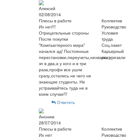
Алексей
02/08/2014
Плюсы в работе
Коллектив
Их нет!!!
Руководство
Отрицательные стороны
Условия
После покупки
труда
"Компьютерного мира"
Соц.пакет
начался ад! Постоянные
Карьерный
перестановки,переучеты,нехватки,урезали
рост
зп в два,а у кого и в три
раза,профи все ушли
сразу,остались не чего не
знающие студенты. Не
устраивайтесь туда не в
коем случае!!!
Ответить
Аноним
28/07/2014
Плюсы в работе
Коллектив
Их нет
Руководство