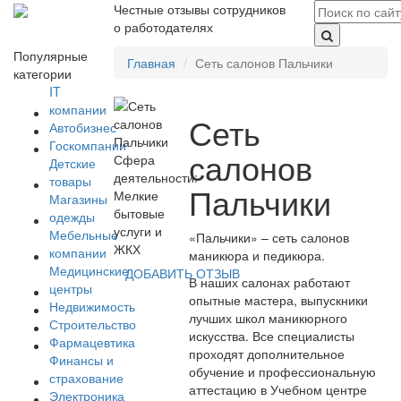
Честные отзывы сотрудников
о работодателях
Популярные
Главная
Сеть салонов Пальчики
категории
IT
компании
Сеть
Автобизнес
Госкомпании
салонов
Сфера
Детские
деятельности:
товары
Пальчики
Мелкие
Магазины
бытовые
одежды
услуги и
Мебельные
«Пальчики» – сеть салонов
ЖКХ
компании
маникюра и педикюра.
Медицинские
ДОБАВИТЬ ОТЗЫВ
В наших салонах работают
центры
опытные мастера, выпускники
Недвижимость
лучших школ маникюрного
Строительство
искусства. Все специалисты
Фармацевтика
проходят дополнительное
Финансы и
обучение и профессиональную
страхование
аттестацию в Учебном центре
Электроника