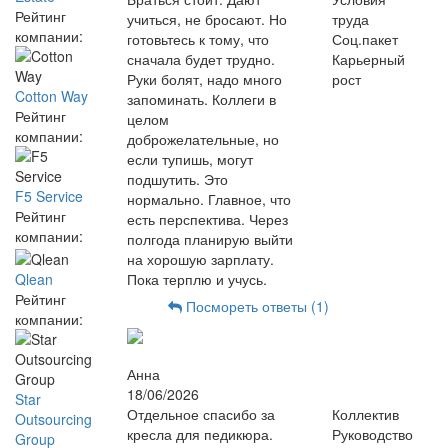
Рейтинг
учиться, не бросают. Но
труда
компании:
готовьтесь к тому, что
Соц.пакет
сначала будет трудно.
Карьерный
Руки болят, надо много
рост
Cotton Way
запоминать. Коллеги в
Рейтинг
целом
компании:
доброжелательные, но
если тупишь, могут
подшутить. Это
F5 Service
нормально. Главное, что
Рейтинг
есть перспектива. Через
компании:
полгода планирую выйти
на хорошую зарплату.
Qlean
Пока терплю и учусь.
Рейтинг
Посмореть ответы (1)
компании:
Анна
18/06/2026
Star
Отдельное спасибо за
Коллектив
Outsourcing
кресла для педикюра.
Руководство
Group