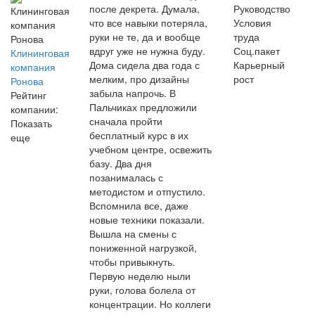
после декрета. Думала,
Руководство
что все навыки потеряла,
Условия
руки не те, да и вообще
труда
вдруг уже не нужна буду.
Соц.пакет
Клининговая
Дома сидела два года с
Карьерный
компания
мелким, про дизайны
рост
Ронова
забыла напрочь. В
Рейтинг
Пальчиках предложили
компании:
сначала пройти
Показать
бесплатный курс в их
еще
учебном центре, освежить
базу. Два дня
позанималась с
методистом и отпустило.
Вспомнила все, даже
новые техники показали.
Вышла на смены с
пониженной нагрузкой,
чтобы привыкнуть.
Первую неделю ныли
руки, голова болела от
концентрации. Но коллеги