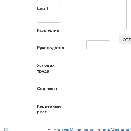
Email
Коллектив
ОТП
Руководство
Условия
труда
Соц.пакет
Карьерный
рост
Магазины
Машиностроение
info@mnenie-