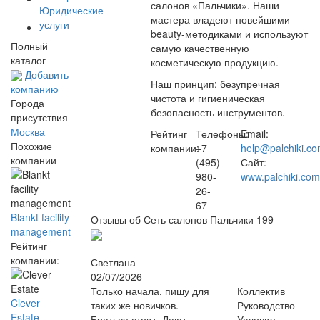
салонов «Пальчики». Наши
Юридические
мастера владеют новейшими
услуги
beauty-методиками и используют
Полный
самую качественную
каталог
косметическую продукцию.
Добавить
Наш принцип: безупречная
компанию
чистота и гигиеническая
Города
безопасность инструментов.
присутствия
Москва
Рейтинг
Телефоны:
Email:
Похожие
компании:
+7
help@palchiki.c
компании
(495)
Сайт:
980-
www.palchiki.com
26-
67
Blankt facility
Отзывы об Сеть салонов Пальчики
199
management
Рейтинг
компании:
Светлана
02/07/2026
Только начала, пишу для
Коллектив
Clever
таких же новичков.
Руководство
Estate
Браться стоит. Дают
Условия