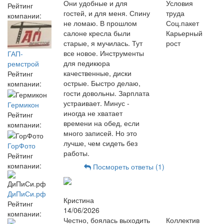
Они удобные и для
Условия
Рейтинг
гостей, и для меня. Спину
труда
компании:
не ломаю. В прошлом
Соц.пакет
салоне кресла были
Карьерный
старые, я мучилась. Тут
рост
все новое. Инструменты
ГАП-
для педикюра
ремстрой
качественные, диски
Рейтинг
острые. Быстро делаю,
компании:
гости довольны. Зарплата
устраивает. Минус -
Гермикон
иногда не хватает
Рейтинг
времени на обед, если
компании:
много записей. Но это
лучше, чем сидеть без
ГорФото
работы.
Рейтинг
компании:
Посмореть ответы (1)
ДиПиСи.рф
Кристина
Рейтинг
14/06/2026
компании:
Честно, боялась выходить
Коллектив