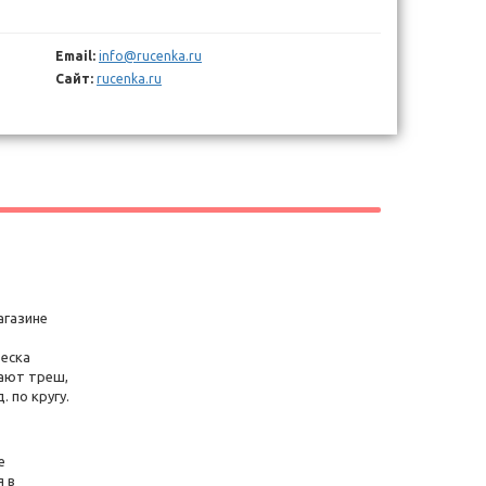
Email:
info@rucenka.ru
Сайт:
rucenka.ru
агазине
веска
пают треш,
 по кругу.
е
я в