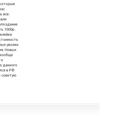
 которые
нас
ь все.
чали
 опоздание
ть 1000р.
аклейки
 стоимость
был уволен
ия. Новых
о вообще
то
то данного
лся в РФ
е советую
Т