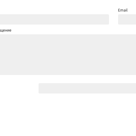
Email
щение