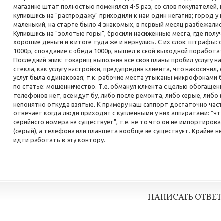
магазине штат полностью поменялся 4-5 раз, со слов покупателей,
купившись на "распродажу" приходили к нам один негатив; город у 
маленький, на старте было 4 знакомых, в первый месяц разбежалис
Купившись на "золотые горы", бросили насиженные места, где полу
хорошие деньги и в итоге туда же и вернулись. С их слов: штрафы:
1000р, опоздание с обеда 1000р, вышел в свой выходной поработа
Последний эпик: товарищ выполнив все свои планы пробил услугу н
стекла, как услугу настройки, предупредив клиента, что накосячил,
услуг была одинаковая; т.к. рабочие места утыканы микрофонами 
по статье: мошенничество. Т.е. обманул клиента с целью обогащен
телефонов нет, все идут бу, либо после ремонта, либо серые, либ
непонятно откуда взятые. К примеру наш саппорт достаточно час
отвечает когда люди приходят с купленными у них аппаратами: "ч
серийного номера не существует", т.е. не то что он не импортирова
(серый), а телефона или планшета вообще не существует. Крайне н
идти работать в эту контору.
НАПИСАТЬ ОТВЕ