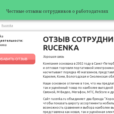
Честные отзывы сотрудников о работодателях
Rucenka
ОТЗЫВ СОТРУДНИ
деятельности:
RUCENKA
ника
Хорошая связь
БАВИТЬ ОТЗЫВ
Компания основана в 2002 году в Санкт-Пете
и оптовая торговля портативной электронико
насчитывает порядка 40 магазинов, представл
Карелия, Коми, Вологодская и Смоленская обл
Наше основное отличие в том, что мы предла
так и уценённый товар по наиболее выгодной 
Связной, М-Видео, Мегафон, МТС, ReStore и др
Сайт rucenka.ru объединяет два бренда "Хоро
чтобы показать широту ассортимента мобильн
возможность сравнения и выбора наиболее выг
представлена как новая, так и уценённая элек