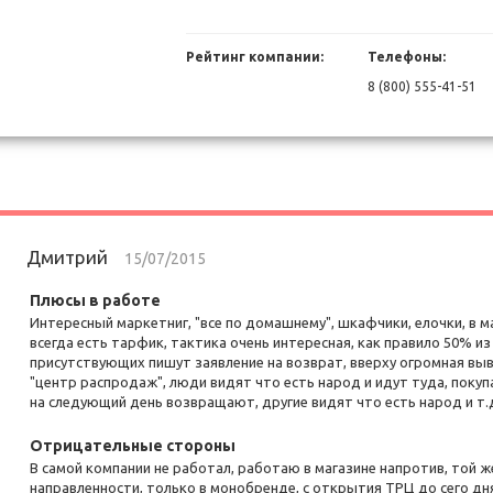
Рейтинг компании:
Телефоны:
8 (800) 555-41-51
Дмитрий
15/07/2015
Плюсы в работе
Интересный маркетниг, "все по домашнему", шкафчики, елочки, в м
всегда есть тарфик, тактика очень интересная, как правило 50% из
присутствующих пишут заявление на возврат, вверху огромная вы
"центр распродаж", люди видят что есть народ и идут туда, поку
на следующий день возвращают, другие видят что есть народ и т.д.
Отрицательные стороны
В самой компании не работал, работаю в магазине напротив, той ж
направленности, только в монобренде, с открытия ТРЦ до сего дн