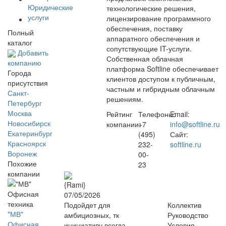
Юридические
технологические решения,
услуги
лицензирование программного
обеспечения, поставку
Полный
аппаратного обеспечения и
каталог
сопутствующие IT-услуги.
Добавить
Собственная облачная
компанию
платформа Softline обеспечивает
Города
клиентов доступом к публичным,
присутствия
частным и гибридным облачным
Санкт-
решениям.
Петербург
Москва
Рейтинг
Телефоны:
Email:
Новосибирск
компании:
+7
info@softline.ru
Екатеринбург
(495)
Сайт:
Красноярск
232-
softline.ru
Воронеж
00-
Похожие
23
компании
{Rami}
07/05/2026
Подойдет для
Коллектив
"МВ"
амбициозных, тк
Руководство
Офисная
инициативу всегда
Условия