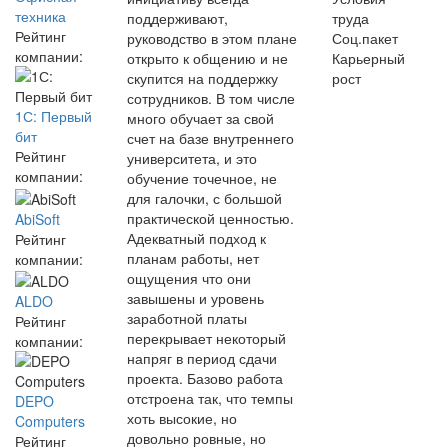
техника
поддерживают,
труда
Рейтинг
руководство в этом плане
Соц.пакет
компании:
открыто к общению и не
Карьерный
скупится на поддержку
рост
сотрудников. В том числе
1С: Первый
много обучает за свой
бит
счет на базе внутреннего
Рейтинг
университета, и это
компании:
обучение точечное, не
для галочки, с большой
практической ценностью.
AbiSoft
Адекватный подход к
Рейтинг
планам работы, нет
компании:
ощущения что они
завышены и уровень
ALDO
заработной платы
Рейтинг
перекрывает некоторый
компании:
напряг в период сдачи
проекта. Базово работа
отстроена так, что темпы
DEPO
хоть высокие, но
Computers
довольно ровные, но
Рейтинг