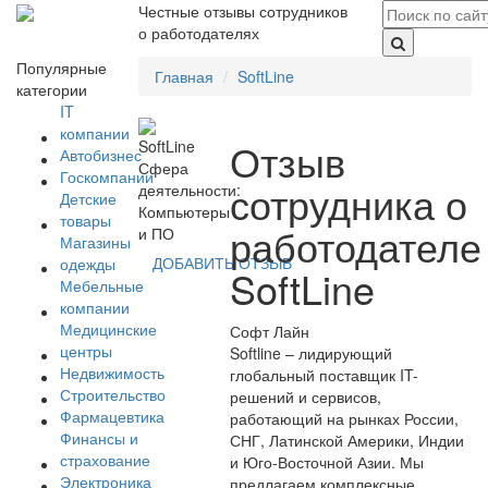
Честные отзывы сотрудников
о работодателях
Популярные
Главная
SoftLine
категории
IT
компании
Отзыв
Автобизнес
Сфера
Госкомпании
сотрудника о
деятельности:
Детские
Компьютеры
товары
работодателе
и ПО
Магазины
ДОБАВИТЬ ОТЗЫВ
одежды
SoftLine
Мебельные
компании
Медицинские
Софт Лайн
центры
Softline – лидирующий
Недвижимость
глобальный поставщик IT-
Строительство
решений и сервисов,
Фармацевтика
работающий на рынках России,
Финансы и
СНГ, Латинской Америки, Индии
страхование
и Юго-Восточной Азии. Мы
Электроника
предлагаем комплексные